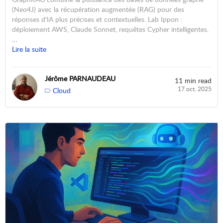
(Neo4J) avec la récupération augmentée (RAG) pour des
réponses d'IA plus précises et contextuelles. Lab Ippon :
déploiement AWS, Claude Sonnet, requêtes Cypher intelligentes.
…
Lire la suite
Jérôme PARNAUDEAU
11 min read
17 oct. 2025
Cloud