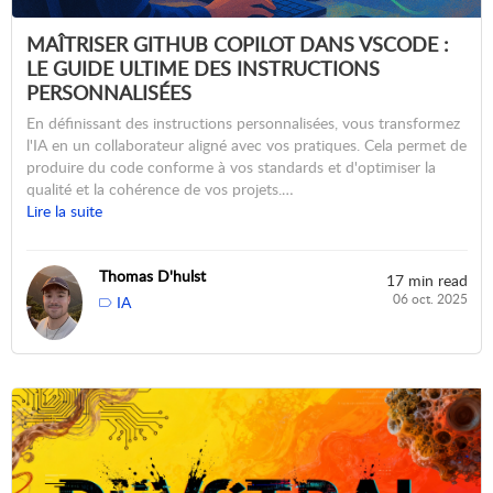
MAÎTRISER GITHUB COPILOT DANS VSCODE :
LE GUIDE ULTIME DES INSTRUCTIONS
PERSONNALISÉES
En définissant des instructions personnalisées, vous transformez
l'IA en un collaborateur aligné avec vos pratiques. Cela permet de
produire du code conforme à vos standards et d'optimiser la
qualité et la cohérence de vos projets.…
Lire la suite
Thomas D'hulst
17 min read
06 oct. 2025
IA