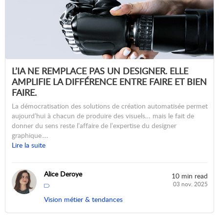
L’IA NE REMPLACE PAS UN DESIGNER. ELLE
AMPLIFIE LA DIFFÉRENCE ENTRE FAIRE ET BIEN
FAIRE.
La démocratisation des solutions de création automatisée permet
aujourd’hui à chacun de produire des visuels… mais le fait de
donner du sens reste l’affaire de l’expertise du designer
graphique.…
Lire la suite
Alice Deroye
10 min read
03 nov. 2025
Vision métier & tendances