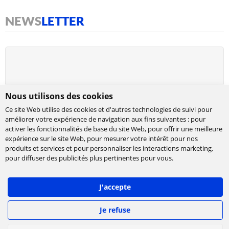
NEWS
LETTER
Nous utilisons des cookies
Ce site Web utilise des cookies et d'autres technologies de suivi pour
améliorer votre expérience de navigation aux fins suivantes :
pour
activer les fonctionnalités de base du site Web
,
pour offrir une meilleure
expérience sur le site Web
,
pour mesurer votre intérêt pour nos
produits et services et pour personnaliser les interactions marketing
,
Cabinet de conseil et d’expertises en
pour diffuser des publicités plus pertinentes pour vous
.
technologies, international et indépendant.
Ippon accompagne la transformation numérique
J'accepte
des entreprises, en les aidant à concevoir leur
stratégie et à déployer leur roadmap à l'échelle,
afin de délivrer rapidement la valeur attendue.
Je refuse
©
IPPON Technologies
2026. Tous les droits sont