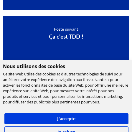
Poste suivant
Ça c'est TDD !
Nous utilisons des cookies
Ce site Web utilise des cookies et d'autres technologies de suivi pour
améliorer votre expérience de navigation aux fins suivantes :
pour
activer les fonctionnalités de base du site Web
,
pour offrir une meilleure
expérience sur le site Web
,
pour mesurer votre intérêt pour nos
produits et services et pour personnaliser les interactions marketing
,
Cabinet de conseil et d’expertises en
pour diffuser des publicités plus pertinentes pour vous
.
technologies, international et indépendant.
Ippon accompagne la transformation numérique
J'accepte
des entreprises, en les aidant à concevoir leur
stratégie et à déployer leur roadmap à l'échelle,
afin de délivrer rapidement la valeur attendue.
Je refuse