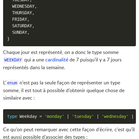
  WEDNESDAY
,
  THURSDAY
,
  FRIDAY
,
  SATURDAY
,
  SUNDAY
,
}
Chaque jour est représenté, on a donc le type somme
qui a une
cardinalité
de 7 puisqu'il y a 7 jours
WEEKDAY
représentés dans la semaine.
L'
n'est pas la seule façon de représenter un type
enum
somme, il est tout à possible d'obtenir quelque chose de
similaire avec :
type
 Weekday 
=
'monday'
|
'tuesday'
|
'wednesday'
|
'
Ce qu'on peut remarquer avec cette façon d'écrire, c'est qu'il
est aussi possible d'associer des types :