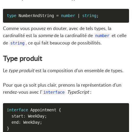
type
 NumberAndString 
=
number
|
string
;
Comme vous pouvez en douter, avec de tels types, la
cardinalité est la
somme
de la cardinalité de
et celle
number
de
, ce qui fait beaucoup de possibilités.
string
Type produit
Le
type produit
est la composition d'un ensemble de types.
Pour que ça soit plus clair, prenons la représentation d'un
rendez-vous avec l'
TypeScript
:
interface
interface
Appointment
{
  start
:
 WeekDay
;
  end
:
 WeekDay
;
}