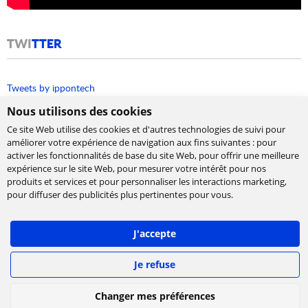
TWI
TTER
Tweets by ippontech
Nous utilisons des cookies
Ce site Web utilise des cookies et d'autres technologies de suivi pour
améliorer votre expérience de navigation aux fins suivantes :
pour
activer les fonctionnalités de base du site Web
,
pour offrir une meilleure
expérience sur le site Web
,
pour mesurer votre intérêt pour nos
produits et services et pour personnaliser les interactions marketing
,
Cabinet de conseil et d’expertises en
pour diffuser des publicités plus pertinentes pour vous
.
technologies, international et indépendant.
Ippon accompagne la transformation numérique
J'accepte
des entreprises, en les aidant à concevoir leur
stratégie et à déployer leur roadmap à l'échelle,
afin de délivrer rapidement la valeur attendue.
Je refuse
©
IPPON Technologies
2026. Tous les droits sont
Changer mes préférences
réservés.