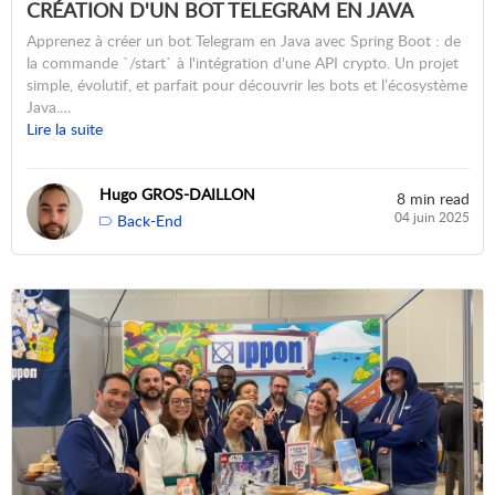
CRÉATION D'UN BOT TELEGRAM EN JAVA
Apprenez à créer un bot Telegram en Java avec Spring Boot : de
la commande `/start` à l'intégration d'une API crypto. Un projet
simple, évolutif, et parfait pour découvrir les bots et l’écosystème
Java.…
Lire la suite
Hugo GROS-DAILLON
8 min read
04 juin 2025
Back-End