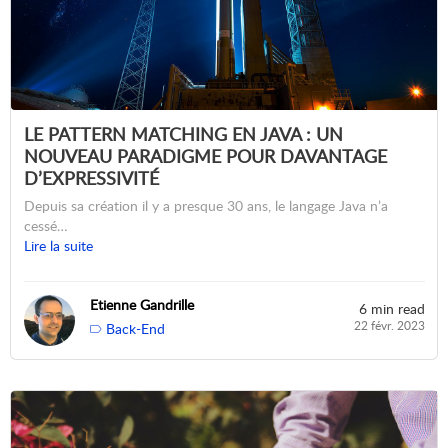
LE PATTERN MATCHING EN JAVA : UN
NOUVEAU PARADIGME POUR DAVANTAGE
D’EXPRESSIVITÉ
Depuis sa création il y a presque 30 ans, le langage Java n’a
cessé…
Lire la suite
Etienne Gandrille
6 min read
22 févr. 2023
Back-End