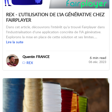
REX - L’UTILISATION DE L’IA GÉNÉRATIVE CHEZ
FAIRPLAYER
Dans cet article, découvrons l'intérêt qu'a trouvé Fairplayer dans
l'industrialisation d'une application concrète de l'IA générative.
Explorons la mise en place de cette solution et ses limites.…
Lire la suite
Quentin FRANCE
6 min read
06 déc. 2023
REX