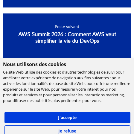
Poste suivant
AWS Summit 2026 : Comment AWS veut
simplifier la vie du DevOps
Nous utilisons des cookies
Ce site Web utilise des cookies et d'autres technologies de suivi pour
améliorer votre expérience de navigation aux fins suivantes :
pour
activer les fonctionnalités de base du site Web
,
pour offrir une meilleure
expérience sur le site Web
,
pour mesurer votre intérêt pour nos
produits et services et pour personnaliser les interactions marketing
,
Cabinet de conseil et d’expertises en
pour diffuser des publicités plus pertinentes pour vous
.
technologies, international et indépendant.
Ippon accompagne la transformation numérique
J'accepte
des entreprises, en les aidant à concevoir leur
stratégie et à déployer leur roadmap à l'échelle,
afin de délivrer rapidement la valeur attendue.
Je refuse