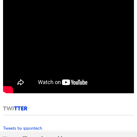
TWI
TTER
Tweets by ippontech