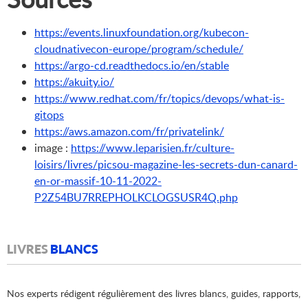
https://events.linuxfoundation.org/kubecon-
cloudnativecon-europe/program/schedule/
https://argo-cd.readthedocs.io/en/stable
https://akuity.io/
https://www.redhat.com/fr/topics/devops/what-is-
gitops
https://aws.amazon.com/fr/privatelink/
image :
https://www.leparisien.fr/culture-
loisirs/livres/picsou-magazine-les-secrets-dun-canard-
en-or-massif-10-11-2022-
P2Z54BU7RREPHOLKCLOGSUSR4Q.php
LIVRES
BLANCS
Nos experts rédigent régulièrement des livres blancs, guides, rapports,