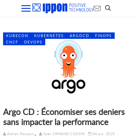
KUBECON
KUBERNETES
ARGOCD
FINOPS
CNCF
DEVOPS
Argo CD : Économiser ses deniers
sans impacter la performance
,
Adrien Paysant
Yoan SIMIAND-COSSIN
04 avr. 2025