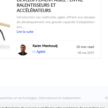
RALENTISSEURS ET
ACCÉLÉRATEURS
Introduction Les méthodes agiles offrent aux équipes
de développement une grande capacité d’adaptation
aux…
Lire la suite
Karim Menhoudj
10 min read
Agilité
08 mai 2019
xpertises en technologies, international et indépendant.
nsformation numérique des entreprises, en les aidant à concevoir