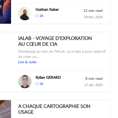
Gokhan Kabar
12 min read
IA
18 févr. 2026
IALAB - VOYAGE D’EXPLORATION
AU CŒUR DE L’IA
Développé au sein de l'IALab, ce projet a pour objectif
de créer un…
Lire la suite
Kylian GERARD
8 min read
IA
17 déc. 2025
A CHAQUE CARTOGRAPHIE SON
USAGE