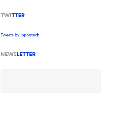
TWI
TTER
Tweets by ippontech
NEWS
LETTER