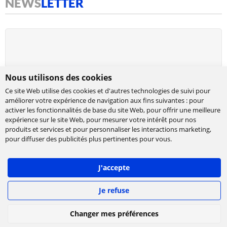
NEWS
LETTER
Nous utilisons des cookies
Ce site Web utilise des cookies et d'autres technologies de suivi pour
améliorer votre expérience de navigation aux fins suivantes :
pour
activer les fonctionnalités de base du site Web
,
pour offrir une meilleure
expérience sur le site Web
,
pour mesurer votre intérêt pour nos
produits et services et pour personnaliser les interactions marketing
,
Cabinet de conseil et d’expertises en
pour diffuser des publicités plus pertinentes pour vous
.
technologies, international et indépendant.
Ippon accompagne la transformation numérique
J'accepte
des entreprises, en les aidant à concevoir leur
stratégie et à déployer leur roadmap à l'échelle,
afin de délivrer rapidement la valeur attendue.
Je refuse
©
IPPON Technologies
2026. Tous les droits sont
Changer mes préférences
réservés.