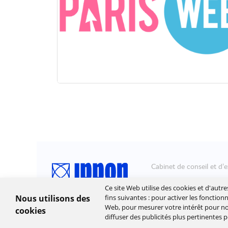
Cabinet de conseil et d’e
Ippon accompagne la tra
Ce site Web utilise des cookies et d'autr
leur stratégie et à déplo
Nous utilisons des
fins suivantes :
pour activer les fonction
Web
,
pour mesurer votre intérêt pour nos
attendue.
cookies
diffuser des publicités plus pertinentes 