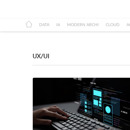
DATA
IA
MODERN ARCHI
CLOUD
A
UX/UI