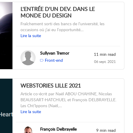
L'ENTRÉE D'UN DEV. DANS LE
MONDE DU DESIGN
Fraîchement sorti des bancs de l’université, les
occasions où j’ai eu l’opportunité…
Lire la suite
Sullyvan Tremor
11 min read
Front-end
06 sept. 2021
WEBSTORIES LILLE 2021
Article co-écrit par Naël ABOU CHAHINE, Nicolas
BEAUSSART-HATCHUEL et François DELBRAYELLE.
Les Cht’Ippons (Naël,…
Lire la suite
François Delbrayelle
9 min read