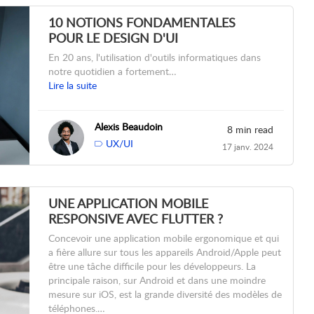
10 NOTIONS FONDAMENTALES
POUR LE DESIGN D'UI
En 20 ans, l'utilisation d'outils informatiques dans
notre quotidien a fortement…
Lire la suite
Alexis Beaudoin
8 min read
UX/UI
17 janv. 2024
UNE APPLICATION MOBILE
RESPONSIVE AVEC FLUTTER ?
Concevoir une application mobile ergonomique et qui
a fière allure sur tous les appareils Android/Apple peut
être une tâche difficile pour les développeurs. La
principale raison, sur Android et dans une moindre
mesure sur iOS, est la grande diversité des modèles de
téléphones.…