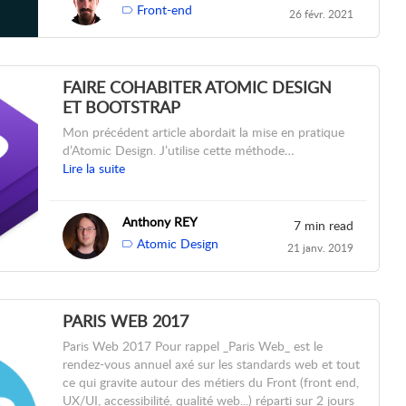
Front-end
26 févr. 2021
FAIRE COHABITER ATOMIC DESIGN
ET BOOTSTRAP
Mon précédent article abordait la mise en pratique
d’Atomic Design. J’utilise cette méthode…
Lire la suite
Anthony REY
7 min read
Atomic Design
21 janv. 2019
PARIS WEB 2017
Paris Web 2017 Pour rappel _Paris Web_ est le
rendez-vous annuel axé sur les standards web et tout
ce qui gravite autour des métiers du Front (front end,
UX/UI, accessibilité, qualité web...) réparti sur 2 jours