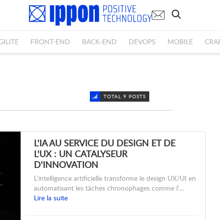
GILITE
FRONT-END
BACK-END
DEVOPS
MOBILE
CRA
TOTAL 9 POSTS
L'IA AU SERVICE DU DESIGN ET DE
L'UX : UN CATALYSEUR
D'INNOVATION
L’intelligence artificielle transforme le design UX/UI en
automatisant les tâches chronophages comme l’…
Lire la suite