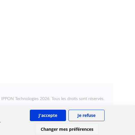
©
IPPON Technologies
2026. Tous les droits sont réservés.
J'accepte
Je refuse
r
Changer mes préférences