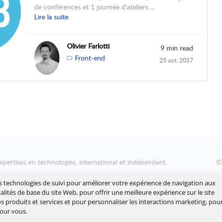
de conférences et 1 journée d'ateliers.…
Lire la suite
Olivier Farlotti
9 min read
Front-end
25 oct. 2017
xpertises en technologies, international et indépendant.
nsformation numérique des entreprises, en les aidant à concevoir
es technologies de suivi pour améliorer votre expérience de navigation aux
yer leur roadmap à l'échelle, afin de délivrer rapidement la valeur
nalités de base du site Web
,
pour offrir une meilleure expérience sur le site
 produits et services et pour personnaliser les interactions marketing
,
pou
pour vous
.