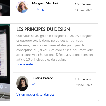
Margaux Membré
10 min read
Design
14 janv. 2026
LES PRINCIPES DU DESIGN
Que vous soyez graphic designer ou UI/UX designer,
et quelque soit le domaine du design qui vous
intéresse, il existe des bases et des principes de
conception qui, si vous les connaissez, pourront vous
aider dans vos réalisations. Découvrez donc dans cet
article 13 principes clés du design.…
Lire la suite
Justine Pataco
10 min read
24 févr. 2025
Vision métier & tendances