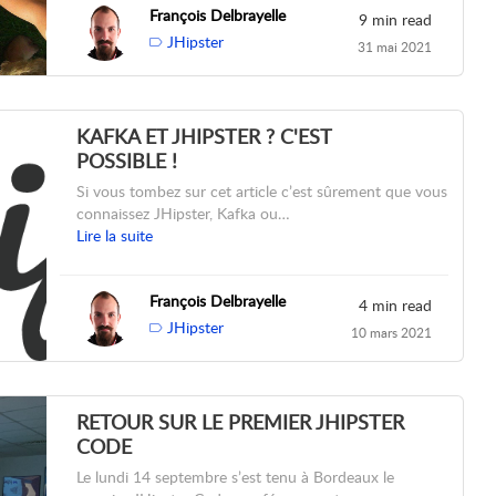
François Delbrayelle
9 min read
JHipster
31 mai 2021
KAFKA ET JHIPSTER ? C'EST
POSSIBLE !
Si vous tombez sur cet article c’est sûrement que vous
connaissez JHipster, Kafka ou…
Lire la suite
François Delbrayelle
4 min read
JHipster
10 mars 2021
RETOUR SUR LE PREMIER JHIPSTER
CODE
Le lundi 14 septembre s’est tenu à Bordeaux le