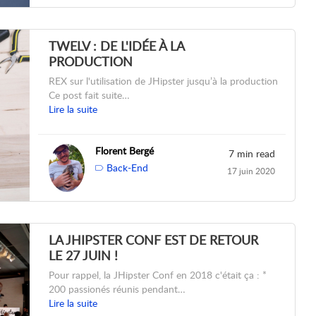
TWELV : DE L'IDÉE À LA
PRODUCTION
REX sur l'utilisation de JHipster jusqu’à la production
Ce post fait suite…
Lire la suite
Florent Bergé
7 min read
Back-End
17 juin 2020
LA JHIPSTER CONF EST DE RETOUR
LE 27 JUIN !
Pour rappel, la JHipster Conf en 2018 c'était ça : *
200 passionés réunis pendant…
Lire la suite