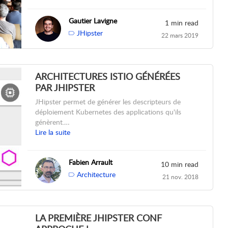
Gautier Lavigne
1 min read
JHipster
22 mars 2019
ARCHITECTURES ISTIO GÉNÉRÉES
PAR JHIPSTER
JHipster permet de générer les descripteurs de
déploiement Kubernetes des applications qu'ils
génèrent.…
Lire la suite
Fabien Arrault
10 min read
Architecture
21 nov. 2018
LA PREMIÈRE JHIPSTER CONF