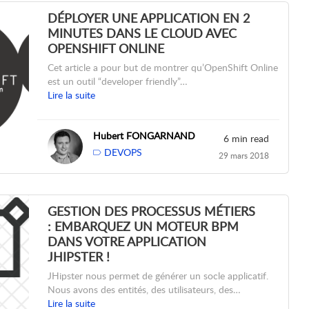
DÉPLOYER UNE APPLICATION EN 2
MINUTES DANS LE CLOUD AVEC
OPENSHIFT ONLINE
Cet article a pour but de montrer qu’OpenShift Online
est un outil “developer friendly”…
Lire la suite
Hubert FONGARNAND
6 min read
DEVOPS
29 mars 2018
GESTION DES PROCESSUS MÉTIERS
: EMBARQUEZ UN MOTEUR BPM
DANS VOTRE APPLICATION
JHIPSTER !
JHipster nous permet de générer un socle applicatif.
Nous avons des entités, des utilisateurs, des…
Lire la suite