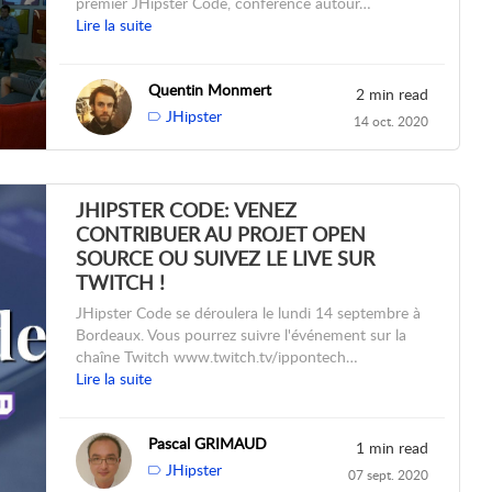
premier JHipster Code, conférence autour…
Lire la suite
Quentin Monmert
2 min read
JHipster
14 oct. 2020
JHIPSTER CODE: VENEZ
CONTRIBUER AU PROJET OPEN
SOURCE OU SUIVEZ LE LIVE SUR
TWITCH !
JHipster Code se déroulera le lundi 14 septembre à
Bordeaux. Vous pourrez suivre l'événement sur la
chaîne Twitch www.twitch.tv/ippontech…
Lire la suite
Pascal GRIMAUD
1 min read
JHipster
07 sept. 2020