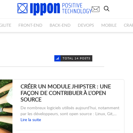
GILITE
FRONT-END
BACK-END
DEVOPS
MOBILE
CRA
TOTAL 14 POSTS
CRÉER UN MODULE JHIPSTER : UNE
FAÇON DE CONTRIBUER À L’OPEN
SOURCE
De nombreux logiciels utilisés aujourd’hui, notamment
par les développeurs, sont open source : Linux, Git,…
Lire la suite