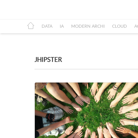
DATA
IA
MODERN ARCHI
CLOUD
A
JHIPSTER