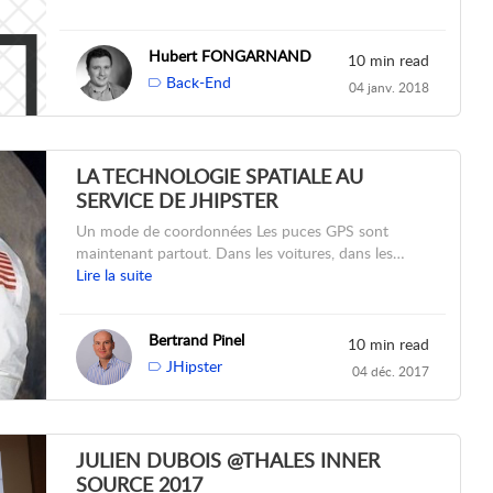
Hubert FONGARNAND
10 min read
Back-End
04 janv. 2018
LA TECHNOLOGIE SPATIALE AU
SERVICE DE JHIPSTER
Un mode de coordonnées Les puces GPS sont
maintenant partout. Dans les voitures, dans les…
Lire la suite
Bertrand Pinel
10 min read
JHipster
04 déc. 2017
JULIEN DUBOIS @THALES INNER
SOURCE 2017