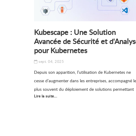
Kubescape : Une Solution
Avancée de Sécurité et d'Analy
pour Kubernetes
sept. 04, 2025
Depuis son apparition, l’utilisation de Kubernetes ne
cesse d’augmenter dans les entreprises, accompagné l
plus souvent du déploiement de solutions permettant
Lire la suite...
d'étendre ses fonctionnalités. Dans ces environnement
de plus en plus complexes, la mise en place d'outils
permettant le respect des bonnes pratiques et