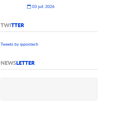
03 juil. 2026
TWI
TTER
Tweets by ippontech
NEWS
LETTER