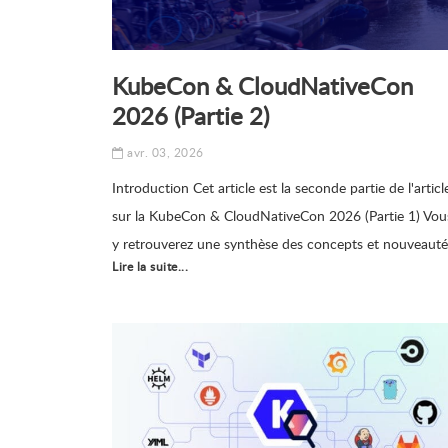
KubeCon & CloudNativeCon
2026 (Partie 2)
avr. 03, 2026
Introduction Cet article est la seconde partie de l'articl
sur la KubeCon & CloudNativeCon 2026 (Partie 1) Vou
y retrouverez une synthèse des concepts et nouveauté
Lire la suite...
qui ont été présentés au cours des conférences
auxquelles j’ai pu assister Argocd MCP - 1 an après, ç
donne quoi