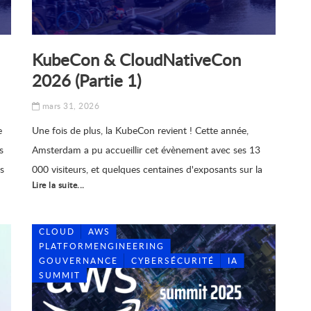
KubeCon & CloudNativeCon
2026 (Partie 1)
mars 31, 2026
e
Une fois de plus, la KubeCon revient ! Cette année,
s
Amsterdam a pu accueillir cet évènement avec ses 13
s
000 visiteurs, et quelques centaines d'exposants sur la
Lire la suite...
semaine du 23 Mars. Riche en annonces, conférences et
a
de présentations en tous genres, c’était l’occasion idéale
de s’informer
CLOUD
AWS
PLATFORMENGINEERING
GOUVERNANCE
CYBERSÉCURITÉ
IA
SUMMIT