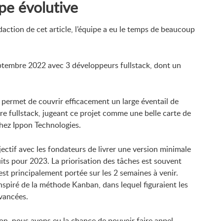
pe évolutive
daction de cet article, l’équipe a eu le temps de beaucoup
ptembre 2022 avec 3 développeurs fullstack, dont un
ui permet de couvrir efficacement un large éventail de
ire fullstack, jugeant ce projet comme une belle carte de
chez Ippon Technologies.
ctif avec les fondateurs de livrer une version minimale
its pour 2023. La priorisation des tâches est souvent
est principalement portée sur les 2 semaines à venir.
inspiré de la méthode Kanban, dans lequel figuraient les
avancées.
ppon, nous avons eu la chance de pouvoir faire appel