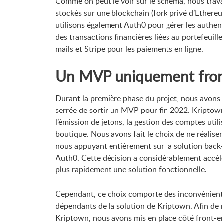
Comme on peut le voir sur le schéma, nous trava
stockés sur une blockchain (fork privé d’Ethereum
utilisons également Auth0 pour gérer les authent
des transactions financières liées au portefeuill
mails et Stripe pour les paiements en ligne.
Un MVP uniquement fro
Durant la première phase du projet, nous avons 
serrée de sortir un MVP pour fin 2022. Kriptow
l’émission de jetons, la gestion des comptes utili
boutique. Nous avons fait le choix de ne réalise
nous appuyant entièrement sur la solution back
Auth0. Cette décision a considérablement accé
plus rapidement une solution fonctionnelle.
Cependant, ce choix comporte des inconvénients
dépendants de la solution de Kriptown. Afin de 
Kriptown, nous avons mis en place côté front-