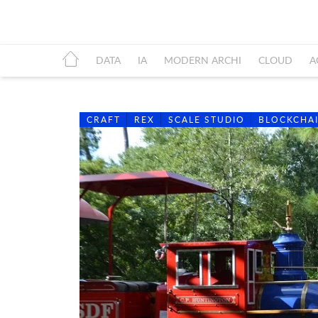
DATA
IA
MODERN ARCHI
CLOUD
A
CRAFT
REX
SCALE STUDIO
BLOCKCHA