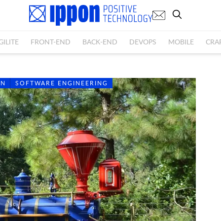
GILITE
FRONT-END
BACK-END
DEVOPS
MOBILE
CRA
IN
SOFTWARE ENGINEERING