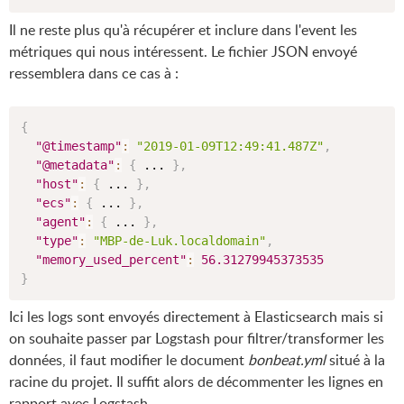
Il ne reste plus qu'à récupérer et inclure dans l'event les
métriques qui nous intéressent. Le fichier JSON envoyé
ressemblera dans ce cas à :
{
"@timestamp"
:
"2019-01-09T12:49:41.487Z"
,
"@metadata"
:
{
 ... 
}
,
"host"
:
{
 ... 
}
,
"ecs"
:
{
 ... 
}
,
"agent"
:
{
 ... 
}
,
"type"
:
"MBP-de-Luk.localdomain"
,
"memory_used_percent"
:
56.31279945373535
}
Ici les logs sont envoyés directement à Elasticsearch mais si
on souhaite passer par Logstash pour filtrer/transformer les
données, il faut modifier le document
bonbeat.yml
situé à la
racine du projet. Il suffit alors de décommenter les lignes en
rapport avec Logstash.