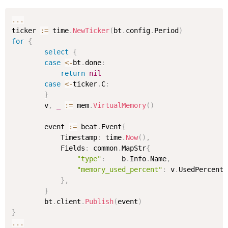
...
ticker 
:=
 time
.
NewTicker
(
bt
.
config
.
Period
)
for
{
select
{
case
<-
bt
.
done
:
return
nil
case
<-
ticker
.
C
:
}
		v
,
_
:=
 mem
.
VirtualMemory
(
)
		event 
:=
 beat
.
Event
{
			Timestamp
:
 time
.
Now
(
)
,
			Fields
:
 common
.
MapStr
{
"type"
:
    b
.
Info
.
Name
,
"memory_used_percent"
:
 v
.
UsedPercent
,
}
,
}
		bt
.
client
.
Publish
(
event
)
}
...