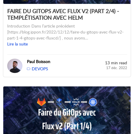
FAIRE DU GITOPS AVEC FLUX V2 (PART 2/4) -
TEMPLÉTISATION AVEC HELM
Introduction Dans l’article précédent
[https://blog.ippon.fr/2022/12/12/faire-du-gitops-avec-flux-v2-
part-1-4-gitops-avec-fluxcd/] , nous avons…
Lire la suite
Paul Boisson
13 min read
17 déc. 2022
DEVOPS