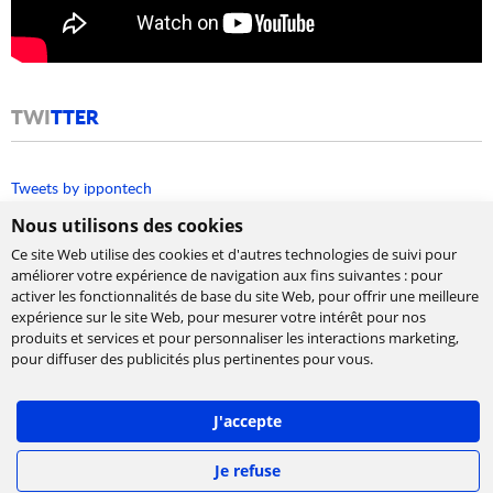
TWI
TTER
Tweets by ippontech
Nous utilisons des cookies
Ce site Web utilise des cookies et d'autres technologies de suivi pour
améliorer votre expérience de navigation aux fins suivantes :
pour
activer les fonctionnalités de base du site Web
,
pour offrir une meilleure
expérience sur le site Web
,
pour mesurer votre intérêt pour nos
produits et services et pour personnaliser les interactions marketing
,
Cabinet de conseil et d’expertises en
pour diffuser des publicités plus pertinentes pour vous
.
technologies, international et indépendant.
Ippon accompagne la transformation numérique
J'accepte
des entreprises, en les aidant à concevoir leur
stratégie et à déployer leur roadmap à l'échelle,
afin de délivrer rapidement la valeur attendue.
Je refuse