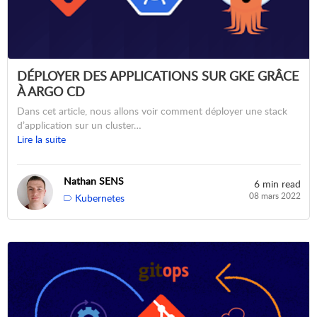
DÉPLOYER DES APPLICATIONS SUR GKE GRÂCE
À ARGO CD
Dans cet article, nous allons voir comment déployer une stack
d’application sur un cluster…
Lire la suite
Nathan SENS
6 min read
08 mars 2022
Kubernetes