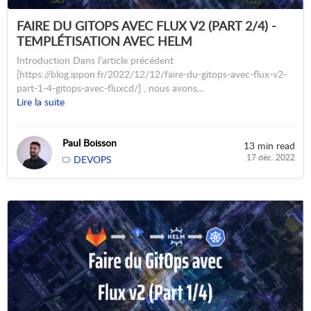
FAIRE DU GITOPS AVEC FLUX V2 (PART 2/4) -
TEMPLÉTISATION AVEC HELM
Introduction Dans l’article précédent
[https://blog.ippon.fr/2022/12/12/faire-du-gitops-avec-flux-v2-
part-1-4-gitops-avec-fluxcd/] , nous avons…
Lire la suite
Paul Boisson
13 min read
17 déc. 2022
DEVOPS