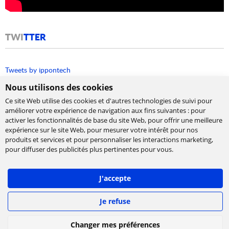
TWI
TTER
Tweets by ippontech
Nous utilisons des cookies
Ce site Web utilise des cookies et d'autres technologies de suivi pour
améliorer votre expérience de navigation aux fins suivantes :
pour
activer les fonctionnalités de base du site Web
,
pour offrir une meilleure
expérience sur le site Web
,
pour mesurer votre intérêt pour nos
produits et services et pour personnaliser les interactions marketing
,
Cabinet de conseil et d’expertises en
pour diffuser des publicités plus pertinentes pour vous
.
technologies, international et indépendant.
Ippon accompagne la transformation numérique
J'accepte
des entreprises, en les aidant à concevoir leur
stratégie et à déployer leur roadmap à l'échelle,
afin de délivrer rapidement la valeur attendue.
Je refuse
©
IPPON Technologies
2026. Tous les droits sont
Changer mes préférences