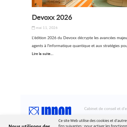
Devoxx 2026
mai 11, 2026
L'édition 2026 du Devoxx décrypte les avancées majeures 
agents à l'informatique quantique et aux stratégies pou
Lire la suite...
Cabinet de conseil et d’e
Ippon accompagne la tra
Ce site Web utilise des cookies et d'autr
leur stratégie et à déplo
Nous utilisons des
fins suivantes :
pour activer les fonction