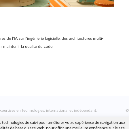
de l'IA sur l'ingénierie logicielle, des architectures multi-
r maintenir la qualité du code.
xpertises en technologies, international et indépendant.
nsformation numérique des entreprises, en les aidant à concevoir
es technologies de suivi pour améliorer votre expérience de navigation aux
yer leur roadmap à l'échelle, afin de délivrer rapidement la valeur
nalités de base du site Web
,
pour offrir une meilleure expérience sur le site