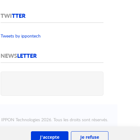
TWI
TTER
Tweets by ippontech
NEWS
LETTER
©
IPPON Technologies
2026. Tous les droits sont réservés.
J'accepte
Je refuse