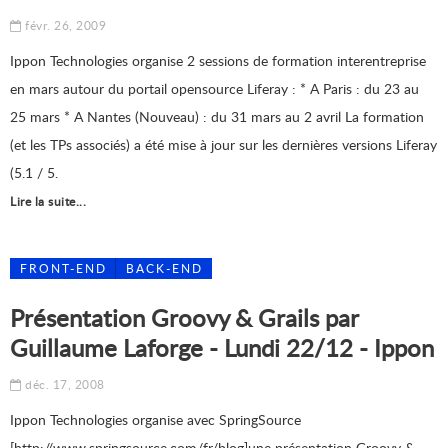
févr. 26, 2009
Ippon Technologies organise 2 sessions de formation interentreprise
en mars autour du portail opensource Liferay : * A Paris : du 23 au
25 mars * A Nantes (Nouveau) : du 31 mars au 2 avril La formation
(et les TPs associés) a été mise à jour sur les dernières versions Liferay
(5.1 / 5.
Lire la suite...
FRONT-END
BACK-END
Présentation Groovy & Grails par
Guillaume Laforge - Lundi 22/12 - Ippon
déc. 17, 2008
Ippon Technologies organise avec SpringSource
[http://www.springsource.com/fr/blog]une présentation Groovy &