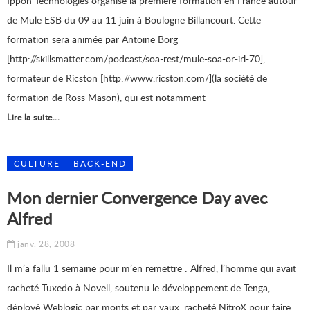
Ippon Technologies organise la première formation en France autour
de Mule ESB du 09 au 11 juin à Boulogne Billancourt. Cette
formation sera animée par Antoine Borg
[http://skillsmatter.com/podcast/soa-rest/mule-soa-or-irl-70],
formateur de Ricston [http://www.ricston.com/](la société de
formation de Ross Mason), qui est notamment
Lire la suite...
CULTURE
BACK-END
Mon dernier Convergence Day avec
Alfred
janv. 28, 2008
Il m’a fallu 1 semaine pour m’en remettre : Alfred, l’homme qui avait
racheté Tuxedo à Novell, soutenu le développement de Tenga,
déployé Weblogic par monts et par vaux, racheté NitroX pour faire