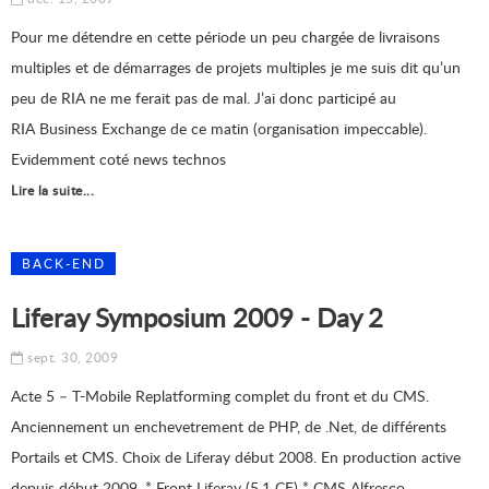
Pour me détendre en cette période un peu chargée de livraisons
multiples et de démarrages de projets multiples je me suis dit qu’un
peu de RIA ne me ferait pas de mal. J’ai donc participé au
RIA Business Exchange de ce matin (organisation impeccable).
Evidemment coté news technos
Lire la suite...
BACK-END
Liferay Symposium 2009 - Day 2
sept. 30, 2009
Acte 5 – T-Mobile Replatforming complet du front et du CMS.
Anciennement un enchevetrement de PHP, de .Net, de différents
Portails et CMS. Choix de Liferay début 2008. En production active
depuis début 2009. * Front Liferay (5.1 CE) * CMS Alfresco