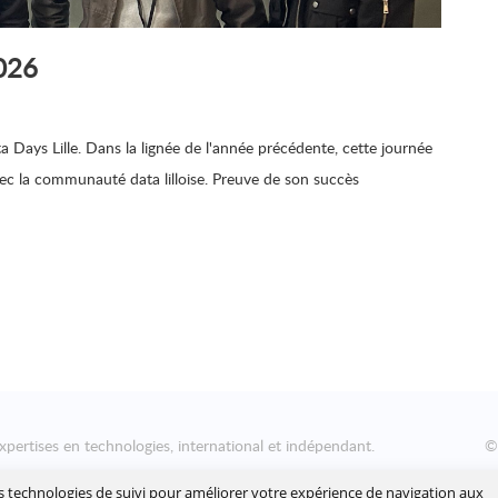
2026
a Days Lille. Dans la lignée de l'année précédente, cette journée
vec la communauté data lilloise. Preuve de son succès
xpertises en technologies, international et indépendant.
nsformation numérique des entreprises, en les aidant à concevoir
es technologies de suivi pour améliorer votre expérience de navigation aux