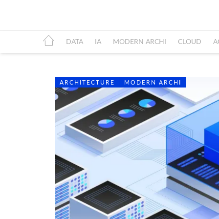
DATA
IA
MODERN ARCHI
CLOUD
A
ARCHITECTURE
MODERN ARCHI