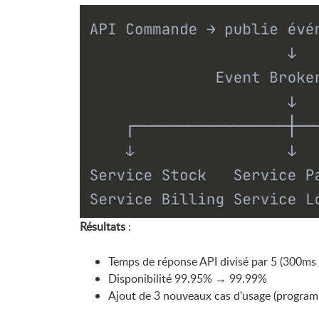
Résultats
:
Temps de réponse API divisé par 5 (300m
Disponibilité 99.95% → 99.99%
Ajout de 3 nouveaux cas d'usage (programm