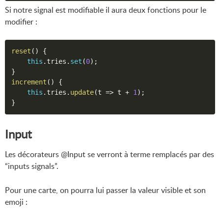
Si notre signal est modifiable il aura deux fonctions pour le
modifier :
reset
(
)
{
this
.
tries
.
set
(
0
)
;
}
increment
(
)
{
this
.
tries
.
update
(
t 
=>
 t 
+
1
)
;
}
Input
Les décorateurs @Input se verront à terme remplacés par des
“inputs signals”.
Pour une carte, on pourra lui passer la valeur visible et son
emoji :