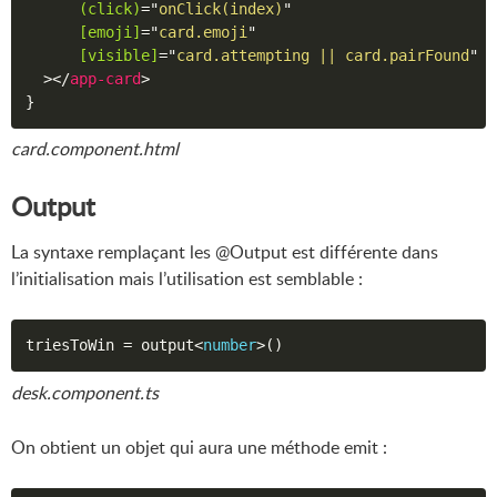
(click)
=
"
onClick(index)
"
[emoji]
=
"
card.emoji
"
[visible]
=
"
card.attempting || card.pairFound
"
>
</
app-card
>
card.component.html
Output
La syntaxe remplaçant les @Output est différente dans
l’initialisation mais l’utilisation est semblable :
triesToWin 
=
 output
<
number
>
(
)
desk.component.ts
On obtient un objet qui aura une méthode emit :