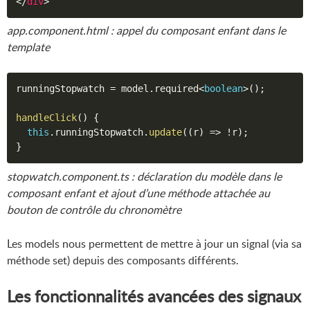
</
div
>
app.component.html : appel du composant enfant dans le
template
runningStopwatch 
=
 model
.
required
<
boolean
>
(
)
;
handleClick
(
)
{
this
.
runningStopwatch
.
update
(
(
r
)
=>
!
r
)
;
}
stopwatch.component.ts : déclaration du modèle dans le
composant enfant et ajout d’une méthode attachée au
bouton de contrôle du chronomètre
Les models nous permettent de mettre à jour un signal (via sa
méthode set) depuis des composants différents.
Les fonctionnalités avancées des signaux