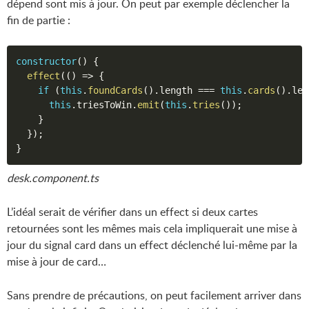
dépend sont mis à jour. On peut par exemple déclencher la
fin de partie :
constructor
(
)
{
effect
(
(
)
=>
{
if
(
this
.
foundCards
(
)
.
length 
===
this
.
cards
(
)
.
len
this
.
triesToWin
.
emit
(
this
.
tries
(
)
)
;
}
}
)
;
}
desk.component.ts
L’idéal serait de vérifier dans un effect si deux cartes
retournées sont les mêmes mais cela impliquerait une mise à
jour du signal card dans un effect déclenché lui-même par la
mise à jour de card…
Sans prendre de précautions, on peut facilement arriver dans