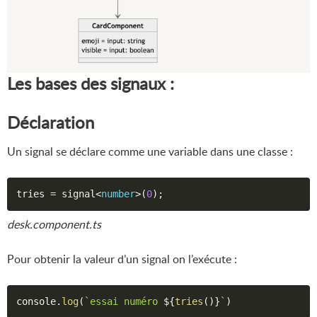
Les bases des signaux :
Déclaration
Un signal se déclare comme une variable dans une classe :
tries 
=
 signal
<
number
>
(
0
)
;
desk.component.ts
Pour obtenir la valeur d’un signal on l’exécute :
console
.
log
(
`essai numéro 
${
tries
(
)
}
`
)