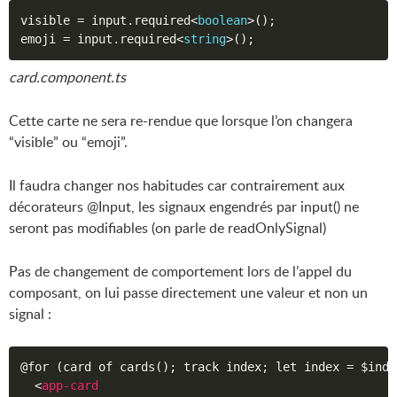
visible 
=
 input
.
required
<
boolean
>
(
)
;
emoji 
=
 input
.
required
<
string
>
(
)
;
card.component.ts
Cette carte ne sera re-rendue que lorsque l’on changera
“visible” ou “emoji”.
Il faudra changer nos habitudes car contrairement aux
décorateurs @Input, les signaux engendrés par input() ne
seront pas modifiables (on parle de readOnlySignal)
Pas de changement de comportement lors de l’appel du
composant, on lui passe directement une valeur et non un
signal :
@for (card of cards(); track index; let index = $index
<
app-card