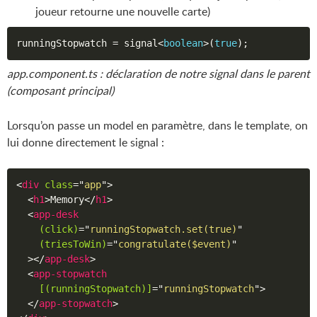
joueur retourne une nouvelle carte)
runningStopwatch 
=
 signal
<
boolean
>
(
true
)
;
app.component.ts : déclaration de notre signal dans le parent
(composant principal)
Lorsqu’on passe un model en paramètre, dans le template, on
lui donne directement le signal :
<
div
class
=
"
app
"
>
<
h1
>
Memory
</
h1
>
<
app-desk
(click)
=
"
runningStopwatch.set(true)
"
(triesToWin)
=
"
congratulate($event)
"
>
</
app-desk
>
<
app-stopwatch
[(runningStopwatch)]
=
"
runningStopwatch
"
>
</
app-stopwatch
>