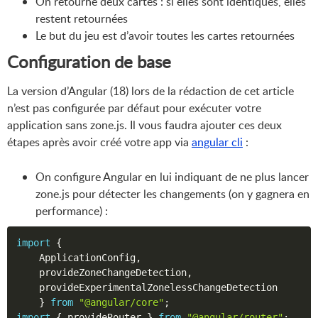
On retourne deux cartes : si elles sont identiques, elles
restent retournées
Le but du jeu est d’avoir toutes les cartes retournées
Configuration de base
La version d’Angular (18) lors de la rédaction de cet article
n’est pas configurée par défaut pour exécuter votre
application sans zone.js. Il vous faudra ajouter ces deux
étapes après avoir créé votre app via
angular cli
:
On configure Angular en lui indiquant de ne plus lancer
zone.js pour détecter les changements (on y gagnera en
performance) :
import
{
    ApplicationConfig
,
    provideZoneChangeDetection
,
    provideExperimentalZonelessChangeDetection

}
from
"@angular/core"
;
import
{
 provideRouter 
}
from
"@angular/router"
;