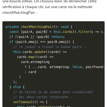
une boucle infinie. On choisira donc de déclencher cette
vérification à chaque clic sur une carte via la méthode
checkMatchingPair :
private
checkMatchingPair
(
)
:
void
{
const
[
pairA
,
 pairB
]
=
this
.
cards
(
)
.
filter
(
c 
=>
 c
.
a
if
(
!
pairA 
||
!
pairB
)
return
;
if
(
pairA
.
emoji 
===
 pairB
.
emoji
)
{
// le joueur a trouvé la bonne paire :
this
.
cards
.
update
(
(
cards
)
=>
      cards
.
map
(
(
card
)
=>
        card
.
attempting

?
{
...
card
,
 attempting
:
false
,
 pairFound
:
:
 card

)
)
;
}
else
{
// on laisse 1s au joueur pour visualisaer
// des deux cartes retournées :
setTimeout
(
(
)
=>
{
this
.
cards
.
update
(
(
cards
)
=>