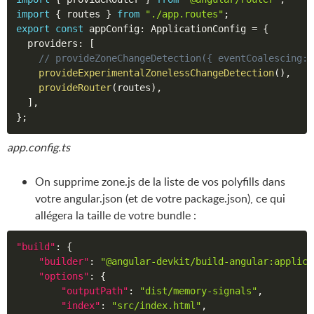
import
{
 routes 
}
from
"./app.routes"
;
export
const
 appConfig
:
 ApplicationConfig 
=
{
  providers
:
[
// provideZoneChangeDetection({ eventCoalescing: 
provideExperimentalZonelessChangeDetection
(
)
,
provideRouter
(
routes
)
,
]
,
}
;
app.config.ts
On supprime zone.js de la liste de vos polyfills dans
votre angular.json (et de votre package.json), ce qui
allégera la taille de votre bundle :
"build"
:
{
"builder"
:
"@angular-devkit/build-angular:applica
"options"
:
{
"outputPath"
:
"dist/memory-signals"
,
"index"
:
"src/index.html"
,