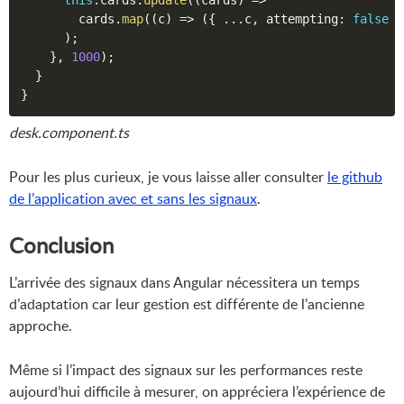
        cards
.
map
(
(
c
)
=>
(
{
...
c
,
 attempting
:
false
}
)
;
}
,
1000
)
;
}
}
desk.component.ts
Pour les plus curieux, je vous laisse aller consulter
le github
de l’application avec et sans les signaux
.
Conclusion
L’arrivée des signaux dans Angular nécessitera un temps
d’adaptation car leur gestion est différente de l’ancienne
approche.
Même si l’impact des signaux sur les performances reste
aujourd’hui difficile à mesurer, on appréciera l’expérience de