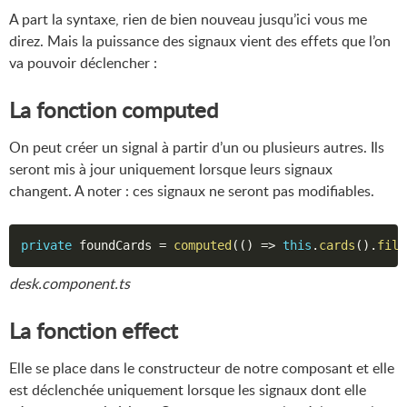
A part la syntaxe, rien de bien nouveau jusqu’ici vous me
direz. Mais la puissance des signaux vient des effets que l’on
va pouvoir déclencher :
La fonction computed
On peut créer un signal à partir d’un ou plusieurs autres. Ils
seront mis à jour uniquement lorsque leurs signaux
changent. A noter : ces signaux ne seront pas modifiables.
private
 foundCards 
=
computed
(
(
)
=>
this
.
cards
(
)
.
filt
desk.component.ts
La fonction effect
Elle se place dans le constructeur de notre composant et elle
est déclenchée uniquement lorsque les signaux dont elle