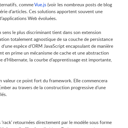
lternatifs, comme
Vue.js
(voir les nombreux posts de blog
série d’articles. Ces solutions apportent souvent une
n d’applications Web évoluées.
 sens le plus discriminant tient dans son extension
ication totalement agnostique de sa couche de persistance
inal d’une espèce d’ORM JavaScript encapsulant de manière
frant en prime un mécanisme de cache et une abstraction
e d’Hibernate, la courbe d’apprentissage est importante,
 en valeur ce point fort du framework. Elle commencera
Ember au travers de la construction progressive d’une
clés.
 ‘rack’ retournées directement par le modèle sous forme