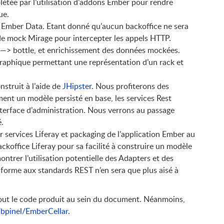
étée par l’utilisation d’addons Ember pour rendre
ue.
 Ember Data. Etant donné qu’aucun backoffice ne sera
de mock Mirage pour intercepter les appels HTTP.
k —> bottle, et enrichissement des données mockées.
aphique permettant une représentation d’un rack et
nstruit à l’aide de
JHipster
. Nous profiterons des
ment un modèle persisté en base, les services Rest
nterface d’administration. Nous verrons au passage
é.
r services Liferay et packaging de l’application Ember au
ckoffice Liferay pour sa facilité à construire un modèle
ntrer l’utilisation potentielle des Adapters et des
nforme aux standards REST n’en sera que plus aisé à
tout le code produit au sein du document. Néanmoins,
r/bpinel/EmberCellar
.