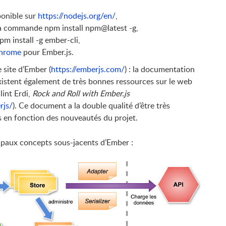
sponible sur
https://nodejs.org/en/
,
la commande npm install npm@latest -g,
pm install -g ember-cli,
Chrome
pour Ember.js.
 site d’Ember (
https://emberjs.com/
) : la documentation
 existent également de très bonnes ressources sur le web
lint Erdi,
Rock and Roll with Ember.js
rjs/
). Ce document a la double qualité d’être très
es en fonction des nouveautés du projet.
ipaux concepts sous-jacents d’Ember :