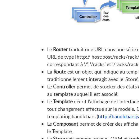
Le
Router
traduit une URL dans une série 
URL de type
[
http:// host:post/racks/rack
correspondant à ‘/’, ‘/racks’ et ‘/racks/rac
La
Route
est un objet qui indique au templat
traditionnellement interagit avec le ‘Store’.
Le
Controller
permet de stocker des états 
au template auquel il est associé.
Le
Template
décrit l’affichage de l’interfac
tout changement effectué sur le modèle. C
templating handlebars (
http://handlebarsj
Le
Composant
permet de créer des afficha
le Template,
Le
Store
agit comme un mini-ORM et tradui