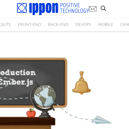
GILITE
FRONT-END
BACK-END
DEVOPS
MOBILE
CRA