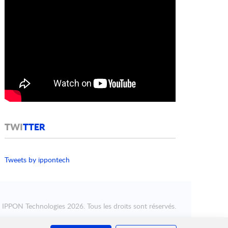
TWI
TTER
Tweets by ippontech
©
IPPON Technologies
2026. Tous les droits sont réservés.