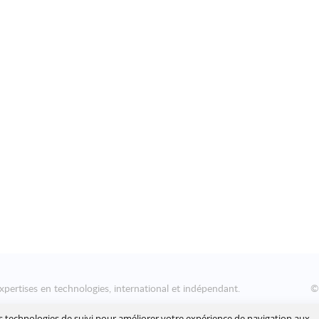
xpertises en technologies, international et indépendant.
nsformation numérique des entreprises, en les aidant à concevoir
es technologies de suivi pour améliorer votre expérience de navigation aux