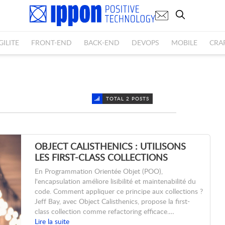
GILITE
FRONT-END
BACK-END
DEVOPS
MOBILE
CRA
TOTAL 2 POSTS
OBJECT CALISTHENICS : UTILISONS
LES FIRST-CLASS COLLECTIONS
En Programmation Orientée Objet (POO),
l'encapsulation améliore lisibilité et maintenabilité du
code. Comment appliquer ce principe aux collections ?
Jeff Bay, avec Object Calisthenics, propose la first-
class collection comme refactoring efficace.…
Lire la suite