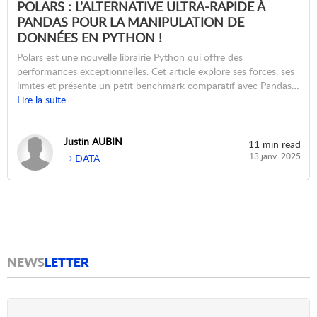
POLARS : L’ALTERNATIVE ULTRA-RAPIDE À
PANDAS POUR LA MANIPULATION DE
DONNÉES EN PYTHON !
Polars est une nouvelle librairie Python qui offre des
performances exceptionnelles. Cet article explore ses forces, ses
limites et présente un petit benchmark comparatif avec Pandas…
Lire la suite
Justin AUBIN
11 min read
13 janv. 2025
DATA
NEWS
LETTER