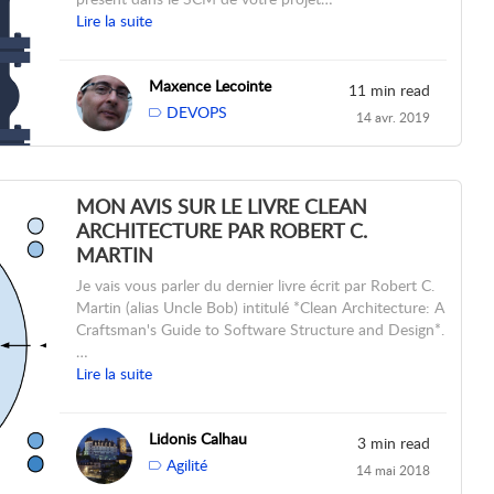
Lire la suite
Maxence Lecointe
11 min read
DEVOPS
14 avr. 2019
MON AVIS SUR LE LIVRE CLEAN
ARCHITECTURE PAR ROBERT C.
MARTIN
Je vais vous parler du dernier livre écrit par Robert C.
Martin (alias Uncle Bob) intitulé *Clean Architecture: A
Craftsman's Guide to Software Structure and Design*.
…
Lire la suite
Lidonis Calhau
3 min read
Agilité
14 mai 2018