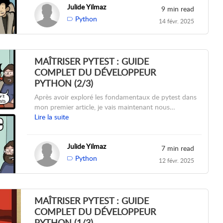
Julide Yilmaz
9 min read
Python
14 févr. 2025
MAÎTRISER PYTEST : GUIDE
COMPLET DU DÉVELOPPEUR
PYTHON (2/3)
Après avoir exploré les fondamentaux de pytest dans
mon premier article, je vais maintenant nous…
Lire la suite
Julide Yilmaz
7 min read
Python
12 févr. 2025
MAÎTRISER PYTEST : GUIDE
COMPLET DU DÉVELOPPEUR
PYTHON (1/3)