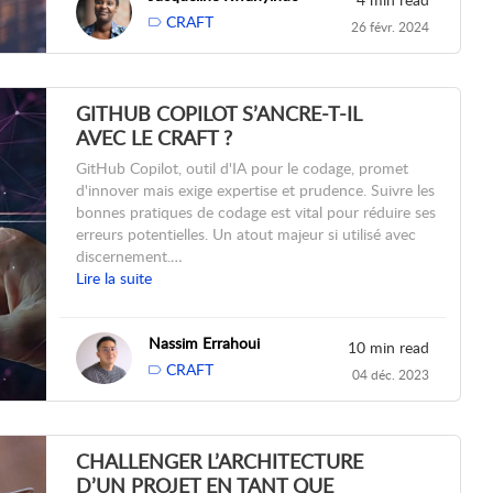
CRAFT
26 févr. 2024
GITHUB COPILOT S’ANCRE-T-IL
AVEC LE CRAFT ?
GitHub Copilot, outil d'IA pour le codage, promet
d'innover mais exige expertise et prudence. Suivre les
bonnes pratiques de codage est vital pour réduire ses
erreurs potentielles. Un atout majeur si utilisé avec
discernement.…
Lire la suite
Nassim Errahoui
10 min read
CRAFT
04 déc. 2023
CHALLENGER L’ARCHITECTURE
D’UN PROJET EN TANT QUE