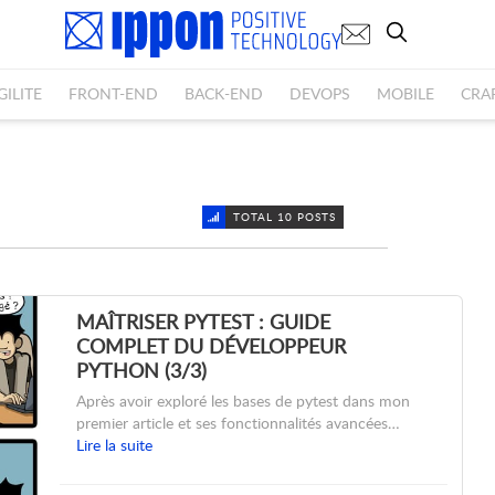
GILITE
FRONT-END
BACK-END
DEVOPS
MOBILE
CRA
TOTAL 10 POSTS
MAÎTRISER PYTEST : GUIDE
COMPLET DU DÉVELOPPEUR
PYTHON (3/3)
Après avoir exploré les bases de pytest dans mon
premier article et ses fonctionnalités avancées…
Lire la suite