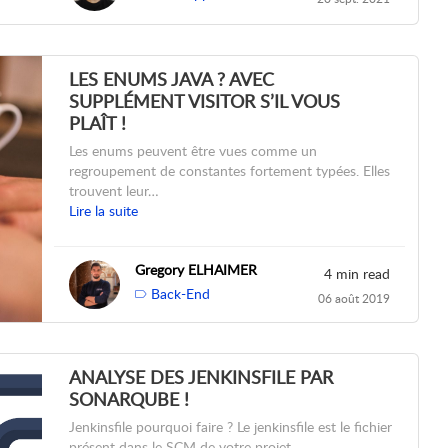
LES ENUMS JAVA ? AVEC
SUPPLÉMENT VISITOR S’IL VOUS
PLAÎT !
Les enums peuvent être vues comme un
regroupement de constantes fortement typées. Elles
trouvent leur…
Lire la suite
Gregory ELHAIMER
4 min read
Back-End
06 août 2019
ANALYSE DES JENKINSFILE PAR
SONARQUBE !
Jenkinsfile pourquoi faire ? Le jenkinsfile est le fichier
présent dans le SCM de votre projet…