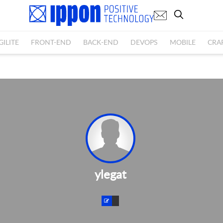
GILITE
FRONT-END
BACK-END
DEVOPS
MOBILE
CRA
ylegat