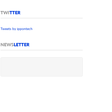
TWI
TTER
Tweets by ippontech
NEWS
LETTER