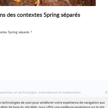
ns des contextes Spring séparés
xtes Spring séparés ?
xpertises en technologies, international et indépendant.
nsformation numérique des entreprises, en les aidant à concevoir
es technologies de suivi pour améliorer votre expérience de navigation aux
yer leur roadmap à l'échelle, afin de délivrer rapidement la valeur
nalités de base du site Web
,
pour offrir une meilleure expérience sur le site