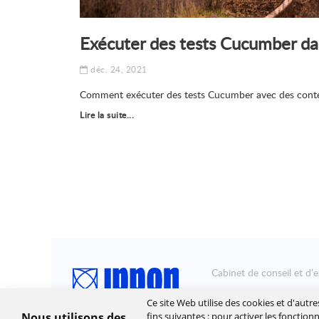
Exécuter des tests Cucumber da
déc. 24, 2021
Comment exécuter des tests Cucumber avec des conte
Lire la suite...
Cabinet de conseil et d’e
Ippon accompagne la tra
Ce site Web utilise des cookies et d'autr
leur stratégie et à déplo
Nous utilisons des
fins suivantes :
pour activer les fonction