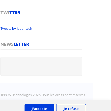
TWI
TTER
Tweets by ippontech
NEWS
LETTER
©
IPPON Technologies
2026. Tous les droits sont réservés.
J'accepte
Je refuse