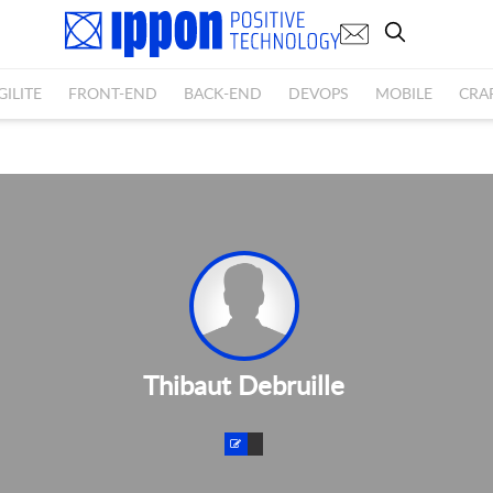
GILITE
FRONT-END
BACK-END
DEVOPS
MOBILE
CRA
Thibaut Debruille