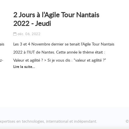
2 Jours à l’Agile Tour Nantais
2022 - Jeudi
déc. 06, 2022
ais
Les 3 et 4 Novembre dernier se tenait l’Agile Tour Nantais
2022 à l’IUT de Nantes. Cette année le thème était :
ez-
Valeur et agilité ? > Si je vous dis : “valeur et agilité ?”
Lire la suite...
e
Avez-vous pensé immédiatement aux 4 valeurs du
manifeste agile ? Et c’est peut-être là une source
xpertises en technologies, international et indépendant.