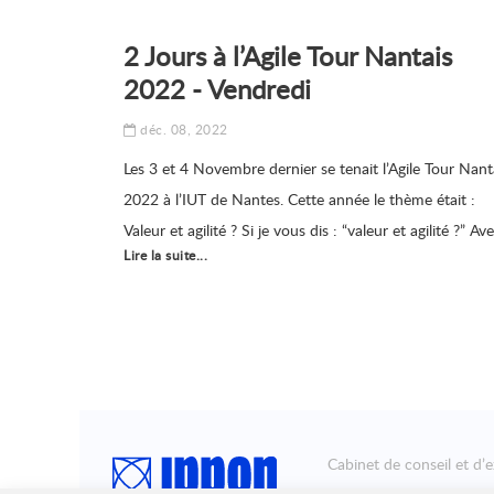
2 Jours à l’Agile Tour Nantais
2022 - Vendredi
déc. 08, 2022
Les 3 et 4 Novembre dernier se tenait l’Agile Tour Nant
2022 à l’IUT de Nantes. Cette année le thème était :
Valeur et agilité ? Si je vous dis : “valeur et agilité ?” Av
Lire la suite...
vous pensé immédiatement aux 4 valeurs du manifest
agile ? Et c’est peut être là une source
Cabinet de conseil et d’e