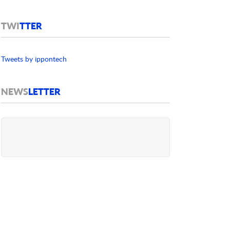
TWI
TTER
Tweets by ippontech
NEWS
LETTER