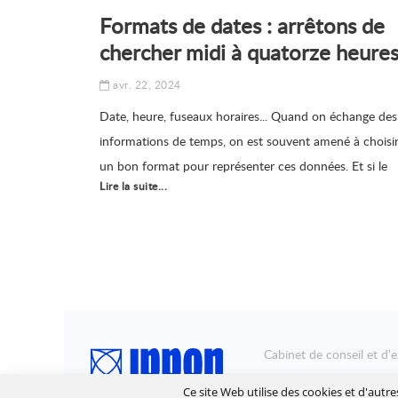
Formats de dates : arrêtons de
chercher midi à quatorze heure
avr. 22, 2024
Date, heure, fuseaux horaires... Quand on échange des
informations de temps, on est souvent amené à choisi
un bon format pour représenter ces données. Et si le
Lire la suite...
timestamp est populaire, il n'est pas toujours adapté à
l'usage.
Cabinet de conseil et d’e
Ippon accompagne la tra
Ce site Web utilise des cookies et d'autr