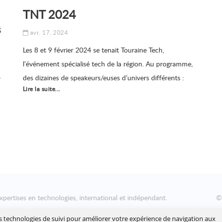
TNT 2024
s
avr. 17, 2024
Les 8 et 9 février 2024 se tenait Touraine Tech,
l’événement spécialisé tech de la région. Au programme,
des dizaines de speakeurs/euses d’univers différents :
r
Lire la suite...
Web, Mobile, Craft, Soft-Skills… Ippon y a brillé avec pas
moins de 6 speakeurs !
xpertises en technologies, international et indépendant.
nsformation numérique des entreprises, en les aidant à concevoir
es technologies de suivi pour améliorer votre expérience de navigation aux