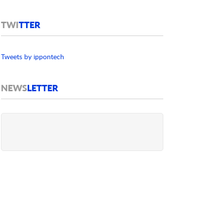
TWI
TTER
Tweets by ippontech
NEWS
LETTER