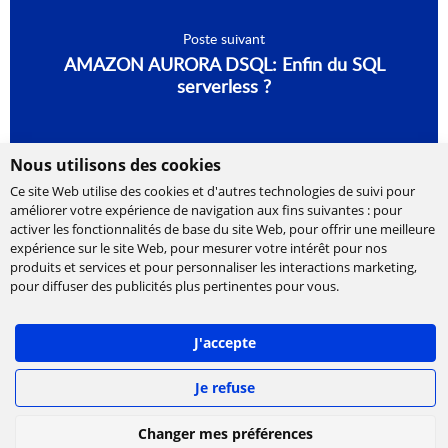
Poste suivant
AMAZON AURORA DSQL: Enfin du SQL
serverless ?
Nous utilisons des cookies
Ce site Web utilise des cookies et d'autres technologies de suivi pour
améliorer votre expérience de navigation aux fins suivantes :
pour
activer les fonctionnalités de base du site Web
,
pour offrir une meilleure
expérience sur le site Web
,
pour mesurer votre intérêt pour nos
produits et services et pour personnaliser les interactions marketing
,
Cabinet de conseil et d’expertises en
pour diffuser des publicités plus pertinentes pour vous
.
technologies, international et indépendant.
Ippon accompagne la transformation numérique
J'accepte
des entreprises, en les aidant à concevoir leur
stratégie et à déployer leur roadmap à l'échelle,
afin de délivrer rapidement la valeur attendue.
Je refuse
©
IPPON Technologies
2026. Tous les droits sont
Changer mes préférences
réservés.