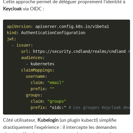
Cette approche permet de déléguer proprement l'identité à
Keycloak
via OIDC :
apiVersion
:
kind
:
jwt
:
-
issuer
:
url
:
 https
:
//security.cndland/realms/cndland 
# 
audiences
:
-
 kubernetes

claimMappings
:
username
:
claim
:
"email"
prefix
:
""
groups
:
claim
:
"groups"
prefix
:
 "oidc
:
" 
# Les groupes Keycloak devi
Côté utilisateur,
Kubelogin
(un plugin kubectl) simplifie
drastiquement l'expérience : il intercepte les demandes