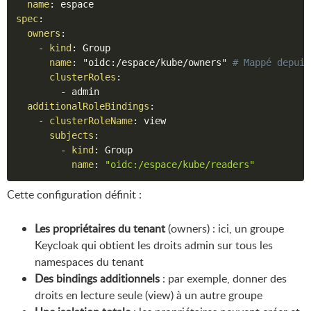
name
:
spec
:
owners
:
-
kind
:
 Group

name
:
 "oidc
:
/espace/kube/owners" 
# Mappé depuis
clusterRoles
:
-
 admin

additionalRoleBindings
:
-
clusterRoleName
:
 view

subjects
:
-
kind
:
 Group

name
:
"oidc:/espace/kube/readers"
Cette configuration définit :
Les propriétaires du tenant
(owners) : ici, un groupe
Keycloak qui obtient les droits admin sur tous les
namespaces du tenant
Des bindings additionnels
: par exemple, donner des
droits en lecture seule (view) à un autre groupe