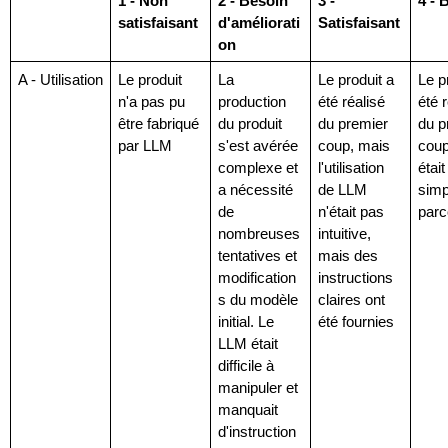
1 - Non 
2 - Besoin 
3 - 
4 - 
satisfaisant
d'améliorati
Satisfaisant
on
A - Utilisation
Le produit 
La 
Le produit a 
Le pr
n'a pas pu 
production 
été réalisé 
été r
être fabriqué 
du produit 
du premier 
du p
par LLM
s'est avérée 
coup, mais 
coup
complexe et 
l'utilisation 
était
a nécessité 
de LLM 
simp
de 
n'était pas 
parc
nombreuses 
intuitive, 
tentatives et 
mais des 
modification
instructions 
s du modèle 
claires ont 
initial. Le 
été fournies
LLM était 
difficile à 
manipuler et 
manquait 
d'instruction