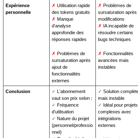
Expérience 
✗
 Utilisation rapide 
✗
 Problèmes de 
personnelle
des tokens gratuits
sursaturation après 
✗
 Manque 
modifications
d'analyse 
✗
 IA incapable de 
approfondie des 
résoudre certains 
réponses rapides
bugs techniques
✗
 Problèmes de 
✗
 Fonctionnalités 
sursaturation après 
avancées mais 
ajout de 
instables
fonctionnalités 
externes
Conclusion
✓
 L'abonnement 
✓
 Solution complète
vaut son prix selon :
mais instable
✓
 Fréquence 
✓
 Idéal pour projets 
d'utilisation
complexes avec 
✓
 Nature du projet 
intégrations 
(personnel/professio
externes
nnel)