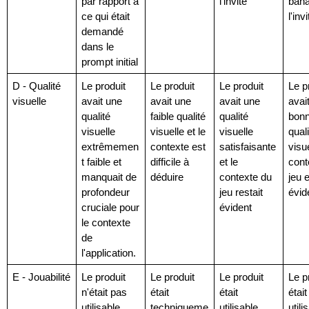
par rapport à 
l'invite
bana
ce qui était 
l'invi
demandé 
dans le 
prompt initial
D - Qualité 
Le produit 
Le produit 
Le produit 
Le pr
visuelle
avait une 
avait une 
avait une 
avait
qualité 
faible qualité 
qualité 
bonn
visuelle 
visuelle et le 
visuelle 
quali
extrêmemen
contexte est 
satisfaisante 
visue
t faible et 
difficile à 
et le 
cont
manquait de 
déduire
contexte du 
jeu e
profondeur 
jeu restait 
évid
cruciale pour 
évident
le contexte 
de 
l'application.
E - Jouabilité
Le produit 
Le produit 
Le produit 
Le pr
n'était pas 
était 
était 
était 
utilisable
techniqueme
utilisable 
utili