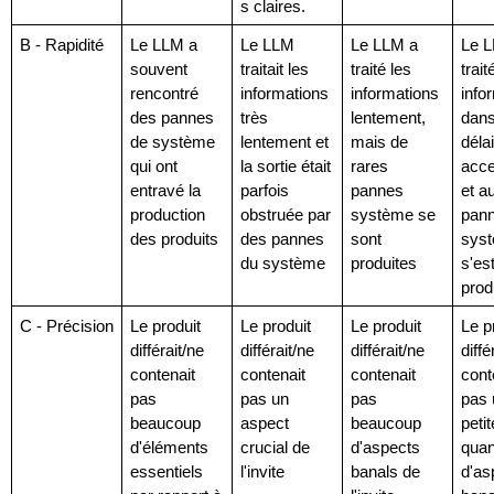
s claires.
B - Rapidité
Le LLM a 
Le LLM 
Le LLM a 
Le L
souvent 
traitait les 
traité les 
traité
rencontré 
informations 
informations 
info
des pannes 
très 
lentement, 
dans
de système 
lentement et 
mais de 
délai 
qui ont 
la sortie était 
rares 
acce
entravé la 
parfois 
pannes 
et a
production 
obstruée par 
système se 
pann
des produits
des pannes 
sont 
syst
du système
produites
s'est
prod
C - Précision
Le produit 
Le produit 
Le produit 
Le pr
différait/ne 
différait/ne 
différait/ne 
diffé
contenait 
contenait 
contenait 
conte
pas 
pas un 
pas 
pas 
beaucoup 
aspect 
beaucoup 
petite
d'éléments 
crucial de 
d'aspects 
quant
essentiels 
l'invite
banals de 
d'as