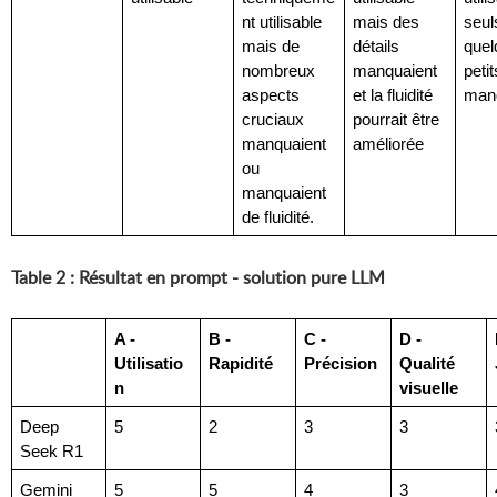
nt utilisable 
mais des 
seuls
mais de 
détails 
quel
nombreux 
manquaient 
petit
aspects 
et la fluidité 
man
cruciaux 
pourrait être 
manquaient 
améliorée
ou 
manquaient 
de fluidité.
Table 2 : Résultat en prompt - solution pure LLM
A - 
B - 
C - 
D - 
Utilisatio
Rapidité
Précision
Qualité 
n
visuelle
Deep 
5
2
3
3
Seek R1
Gemini 
5
5
4
3