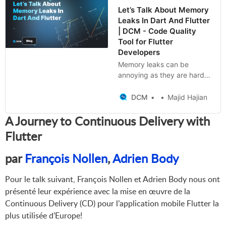
Let’s Talk About Memory
Leaks In Dart And Flutter
| DCM - Code Quality
Tool for Flutter
Developers
Memory leaks can be
annoying as they are hard
to spot and recreate
compared to syntax errors
DCM
Majid Hajian
or logic bugs that usually
A Journey to Continuous Delivery with
show up in the
development phase of a
Flutter
program or app build out.
When it comes to memory
par
François Nollen
,
Adrien Body
leaks, in Flutter
applications, getting more
Pour le talk suivant, François Nollen et Adrien Body nous ont
complex with the addition
présenté leur expérience avec la mise en œuvre de la
of layers of widgets and
Continuous Delivery (CD) pour l’application mobile Flutter la
controllers combined with
listeners over time may
plus utilisée d’Europe!
result in performance issues