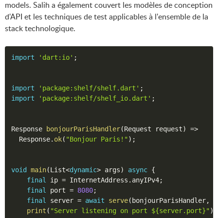
models. Salih a également couvert les modèles de conception
d'API et les techniques de test applicables à l'ensemble de la
stack technologique.
import
'dart:io'
;
import
'package:shelf/shelf.dart'
;
import
'package:shelf/shelf_io.dart'
;
Response 
bonjourParisHandler
(
Request request
)
=
>
  Response
.
ok
(
"Bonjour Paris!"
)
;
void
main
(
List
<
dynamic
>
 args
)
async
{
final
 ip 
=
 InternetAddress
.
anyIPv4
;
final
 port 
=
8080
;
final
 server 
=
await
serve
(
bonjourParisHandler
,
 i
print
(
"Server listening on port ${server.port}"
)
;