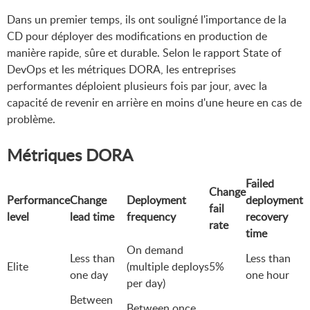
or unexpected crashes for
Dans un premier temps, ils ont souligné l'importance de la
users after prolonged use.
CD pour déployer des modifications en production de
manière rapide, sûre et durable. Selon le rapport State of
DevOps et les métriques DORA, les entreprises
performantes déploient plusieurs fois par jour, avec la
capacité de revenir en arrière en moins d'une heure en cas de
problème.
Métriques DORA
Failed
Change
Performance
Change
Deployment
deployment
fail
level
lead time
frequency
recovery
rate
time
On demand
Less than
Less than
Elite
(multiple deploys
5%
one day
one hour
per day)
Between
Between once