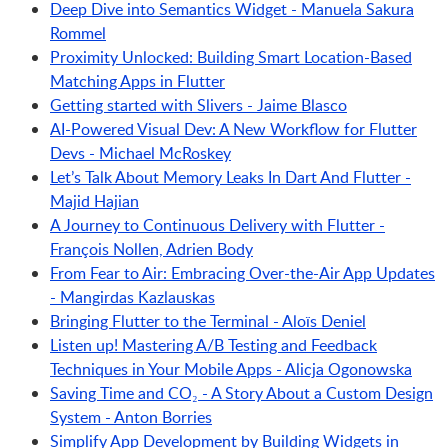
Deep Dive into Semantics Widget - Manuela Sakura
Rommel
Proximity Unlocked: Building Smart Location-Based
Matching Apps in Flutter
Getting started with Slivers - Jaime Blasco
AI-Powered Visual Dev: A New Workflow for Flutter
Devs - Michael McRoskey
Let’s Talk About Memory Leaks In Dart And Flutter -
Majid Hajian
A Journey to Continuous Delivery with Flutter -
François Nollen, Adrien Body
From Fear to Air: Embracing Over-the-Air App Updates
- Mangirdas Kazlauskas
Bringing Flutter to the Terminal - Aloïs Deniel
Listen up! Mastering A/B Testing and Feedback
Techniques in Your Mobile Apps - Alicja Ogonowska
Saving Time and CO₂ - A Story About a Custom Design
System - Anton Borries
Simplify App Development by Building Widgets in