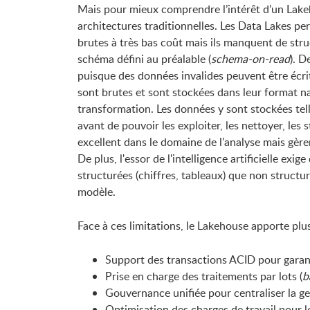
Mais pour mieux comprendre l’intérêt d’un Lakeho
architectures traditionnelles. Les Data Lakes p
brutes à très bas coût mais ils manquent de str
schéma défini au préalable (
schema-on-read
). D
puisque des données invalides peuvent être écr
sont brutes et sont stockées dans leur format na
transformation. Les données y sont stockées telle
avant de pouvoir les exploiter, les nettoyer, les 
excellent dans le domaine de l'analyse mais gère
De plus, l'essor de l'intelligence artificielle ex
structurées (chiffres, tableaux) que non structur
modèle.
Face à ces limitations, le Lakehouse apporte plu
Support des transactions ACID pour garanti
Prise en charge des traitements par lots (
b
Gouvernance unifiée pour centraliser la ges
Optimisation des charges de travail pour l