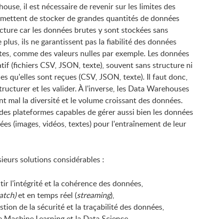
use, il est nécessaire de revenir sur les limites des
ermettent de stocker de grandes quantités de données
ucture car les données brutes y sont stockées sans
e plus, ils ne garantissent pas la fiabilité des données
ites, comme des valeurs nulles par exemple. Les données
tif (fichiers CSV, JSON, texte), souvent sans structure ni
s qu'elles sont reçues (CSV, JSON, texte). Il faut donc,
structurer et les valider. À l'inverse, les Data Warehouses
nt mal la diversité et le volume croissant des données.
ige des plateformes capables de gérer aussi bien les données
ées (images, vidéos, textes) pour l'entraînement de leur
sieurs solutions considérables :
r l'intégrité et la cohérence des données,
atch)
et en temps réel (
streaming
),
tion de la sécurité et la traçabilité des données,
e Machine Learning et la Data Science,