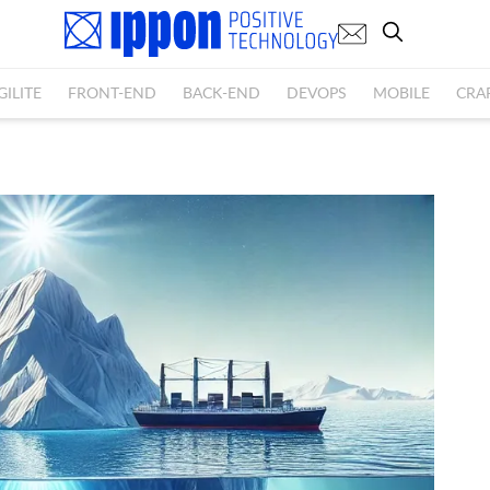
GILITE
FRONT-END
BACK-END
DEVOPS
MOBILE
CRA