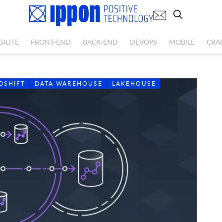
GILITE
FRONT-END
BACK-END
DEVOPS
MOBILE
CRA
DSHIFT
DATA WAREHOUSE
LAKEHOUSE