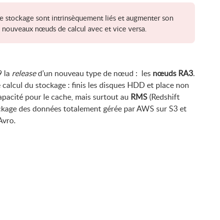
 le stockage sont intrinsèquement liés et augmenter son
e nouveaux nœuds de calcul avec et vice versa.
9 la
release
d’un nouveau type de nœud : les
nœuds RA3
.
calcul du stockage : finis les disques HDD et place non
pacité pour le cache, mais surtout au
RMS
(Redshift
ckage des données totalement gérée par AWS sur S3 et
Avro.