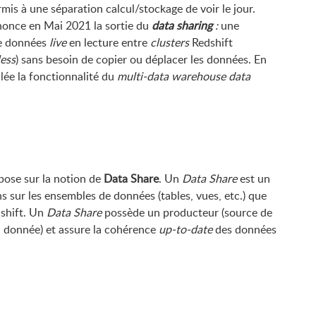
is à une séparation calcul/stockage de voir le jour.
once en Mai 2021 la sortie du
data sharing
:
une
de données
live
en lecture entre
clusters
Redshift
ess
) sans besoin de copier ou déplacer les données. En
lée la fonctionnalité du
multi-data warehouse data
pose sur la notion de
Data Share
. Un
Data Share
est un
s sur les ensembles de données (tables, vues, etc.) que
dshift. Un
Data Share
possède un producteur (source de
a donnée) et assure la cohérence
up-to-date
des données