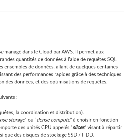
se
managé dans le Cloud par AWS. Il permet aux
e grandes quantités de données à l'aide de requêtes SQL
es ensembles de données, allant de quelques centaines
nissant des performances rapides grâce à des techniques
ion des données, et des optimisations de requêtes.
ivants :
êtes, la coordination et distribution).
nse storage
” ou “
dense compute
” à choisir en fonction
omporte des unités CPU appelés “
slices
” visant à répartir
ainsi que des disques de stockage SSD / HDD.