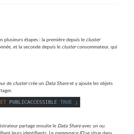
en plusieurs étapes : la première depuis le
cluster
onnée, et la seconde depuis le
cluster
consommateur, qui
eur de
cluster
crée un
Data Share
et y ajoute les objets
rtager.
SET
 PUBLICACCESSIBLE 
TRUE
 ;
strateur partage ensuite le
Data Share
avec un ou
ant leurs identifiants. Le
namespace ID
se situe dans