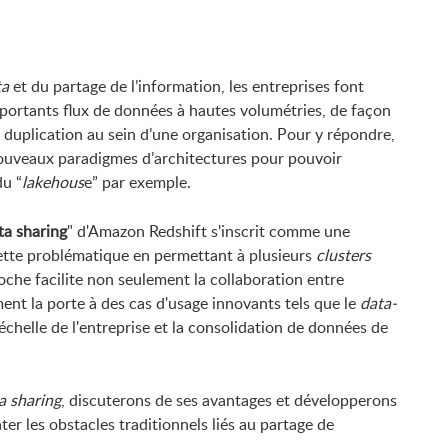
ta
et du partage de l’information, les entreprises font
mportants flux de données à hautes volumétries, de façon
a duplication au sein d’une organisation. Pour y répondre,
ouveaux paradigmes d’architectures pour pouvoir
du “
lakehous
e” par exemple.
ta sharing
" d'Amazon Redshift s'inscrit comme une
cette problématique en permettant à plusieurs
clusters
he facilite non seulement la collaboration entre
ent la porte à des cas d'usage innovants tels que le
data-
l'échelle de l'entreprise et la consolidation de données de
.
a sharing
, discuterons de ses avantages et développerons
er les obstacles traditionnels liés au partage de