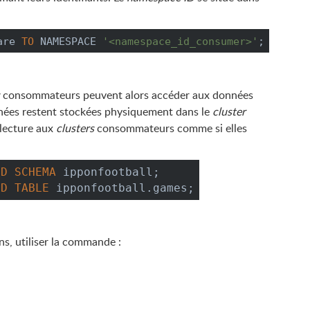
are 
TO
 NAMESPACE 
'<namespace_id_consumer>'
;
consommateurs peuvent alors accéder aux données
nnées restent stockées physiquement dans le
cluster
 lecture aux
clusters
consommateurs comme si elles
DD
SCHEMA
 ipponfootball;
DD
TABLE
 ipponfootball.games;
ns, utiliser la commande :