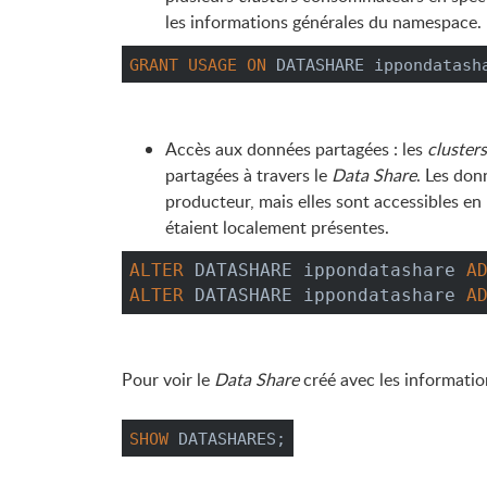
les informations générales du namespace.
GRANT
USAGE
ON
 DATASHARE ippondatash
Accès aux données partagées : les
clusters
partagées à travers le
Data Share
. Les do
producteur, mais elles sont accessibles en
étaient localement présentes.
ALTER
 DATASHARE ippondatashare 
A
ALTER
 DATASHARE ippondatashare 
A
Pour voir le
Data Share
créé avec les informatio
SHOW
 DATASHARES;