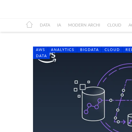
DATA
IA
MODERN ARCHI
CLOUD
A
AWS
ANALYTICS
BIGDATA
CLOUD
RE
DATA