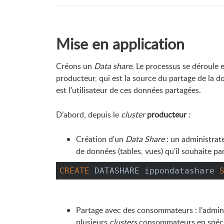
Mise en application
Créons un
Data share
. Le processus se déroule 
producteur, qui est la source du partage de la d
est l'utilisateur de ces données partagées.
D’abord, depuis le
cluster
producteur
:
Création d'un
Data Share
: un administrat
de données (tables, vues) qu'il souhaite pa
CREATE
 DATASHARE ippondatashare 
Partage avec des consommateurs : l'admini
plusieurs
clusters
consommateurs en spécifi