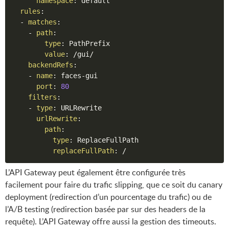
namespace
:
 default

rules
:
-
matches
:
-
path
:
type
:
 PathPrefix

value
:
 /gui/

backendRefs
:
-
name
:
 faces
-
gui

port
:
80
filters
:
-
type
:
 URLRewrite

urlRewrite
:
path
:
type
:
 ReplaceFullPath

replaceFullPath
:
L’API Gateway peut également être configurée très
facilement pour faire du trafic slipping, que ce soit du canary
deployment (redirection d’un pourcentage du trafic) ou de
l’A/B testing (redirection basée par sur des headers de la
requête). L’API Gateway offre aussi la gestion des timeouts.