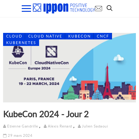
CLOUD
CLOUD NATIVE
KUBECON
CNCF
KUBERNETES
KubeCon 2024 - Jour 2
,
,
Etienne Gandrille
Alexis Renard
Julien Sadaoui
29 mars 2024