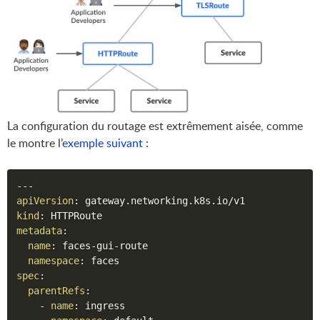
La configuration du routage est extrêmement aisée, comme
le montre l’
exemple suivant
:
---
apiVersion
:
kind
:
metadata
:
name
:
 faces
-
gui
-
route

namespace
:
spec
:
parentRefs
:
-
name
:
 ingress
