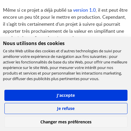
Même si ce projet a déjà publié sa
version 1.0
, il est peut être
encore un peu tôt pour le mettre en production. Cependant,
il s’agit très certainement d’un projet à suivre qui pourrait
apporter très prochainement de la valeur en simplifiant une
partie de la configuration de nos clusters.
Nous utilisons des cookies
Ce site Web utilise des cookies et d'autres technologies de suivi pour
Pour en savoir plus n'hésitez pas à consulter
le site du projet
améliorer votre expérience de navigation aux fins suivantes :
pour
ou ce
tutoriel
.
activer les fonctionnalités de base du site Web
,
pour offrir une meilleure
expérience sur le site Web
,
pour mesurer votre intérêt pour nos
Talks GreenIT &
produits et services et pour personnaliser les interactions marketing
,
pour diffuser des publicités plus pertinentes pour vous
.
Sustainability
J'accepte
Il faut le dire, cette deuxième journée de conférences grand
Je refuse
public nous aura surpris – dans le bon sens – par les
multiples conférences orientées GreenIT et Sustainability.
Changer mes préférences
Les angles approchés pendant les keynotes et les différents