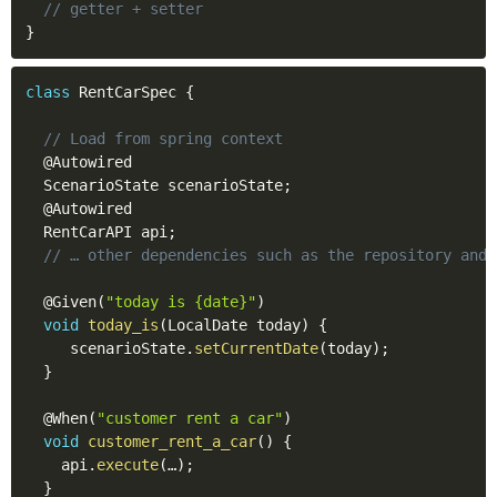
// getter + setter
}
class
RentCarSpec
{
// Load from spring context
@Autowired
  ScenarioState scenarioState
;
@Autowired
  RentCarAPI api
;
// … other dependencies such as the repository and 
@Given
(
"today is {date}"
)
void
today_is
(
LocalDate today
)
{
     scenarioState
.
setCurrentDate
(
today
)
;
}
@When
(
"customer rent a car"
)
void
customer_rent_a_car
(
)
{
    api
.
execute
(
…
)
;
}