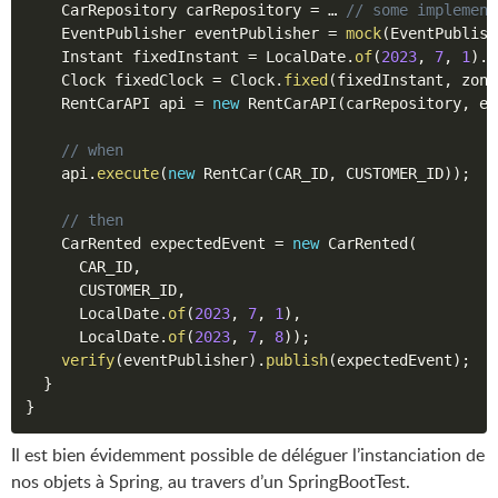
    CarRepository carRepository 
=
 … 
// some implement
    EventPublisher eventPublisher 
=
mock
(
EventPublish
    Instant fixedInstant 
=
 LocalDate
.
of
(
2023
,
7
,
1
)
.
a
    Clock fixedClock 
=
 Clock
.
fixed
(
fixedInstant
,
 zone
    RentCarAPI api 
=
new
RentCarAPI
(
carRepository
,
 ev
// when
    api
.
execute
(
new
RentCar
(
CAR_ID
,
 CUSTOMER_ID
)
)
;
// then
    CarRented expectedEvent 
=
new
CarRented
(
      CAR_ID
,
      CUSTOMER_ID
,
      LocalDate
.
of
(
2023
,
7
,
1
)
,
      LocalDate
.
of
(
2023
,
7
,
8
)
)
;
verify
(
eventPublisher
)
.
publish
(
expectedEvent
)
;
}
}
Il est bien évidemment possible de déléguer l’instanciation de
nos objets à Spring, au travers d’un SpringBootTest.