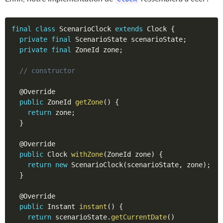
final
class
ScenarioClock
extends
Clock
{
private
final
 ScenarioState scenarioState
;
private
final
 ZoneId zone
;
// constructor
@Override
public
 ZoneId 
getZone
(
)
{
return
 zone
;
}
@Override
public
 Clock 
withZone
(
ZoneId zone
)
{
return
new
ScenarioClock
(
scenarioState
,
 zone
)
;
}
@Override
public
 Instant 
instant
(
)
{
return
 scenarioState
.
getCurrentDate
(
)