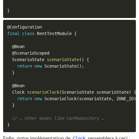
}
@Configuration
final
class
RentTestModule
{
@Bean
@ScenarioScoped
  ScenarioState 
scenarioState
(
)
{
return
new
ScenarioState
(
)
;
}
@Bean
  Clock 
scenarioClock
(
ScenarioState scenarioState
)
{
return
new
ScenarioClock
(
scenarioState
,
 ZONE_ID
)
;
}
// … other beans like CarRepository …
}
Enfin, notre implémentation de
ressemblera à ceci :
Clock