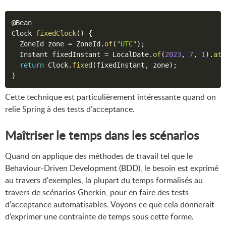
@Bean
Clock 
fixedClock
(
)
{
  ZoneId zone 
=
 ZoneId
.
of
(
"UTC"
)
;
  Instant fixedInstant 
=
 LocalDate
.
of
(
2023
,
7
,
1
)
.
atS
return
 Clock
.
fixed
(
fixedInstant
,
 zone
)
;
}
Cette technique est particulièrement intéressante quand on
relie Spring à des tests d’acceptance.
Maîtriser le temps dans les scénarios
Quand on applique des méthodes de travail tel que le
Behaviour-Driven Development (BDD), le besoin est exprimé
au travers d'exemples, la plupart du temps formalisés au
travers de scénarios Gherkin, pour en faire des tests
d’acceptance automatisables. Voyons ce que cela donnerait
d’exprimer une contrainte de temps sous cette forme.