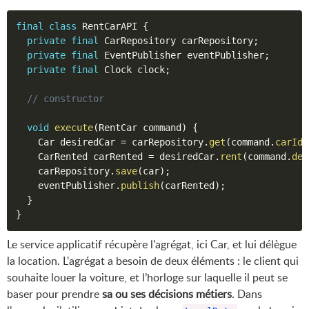
final
class
RentCarAPI
{
private
final
 CarRepository carRepository
;
private
final
 EventPublisher eventPublisher
;
private
final
 Clock clock
;
// constructor
void
execute
(
RentCar command
)
{
    Car desiredCar 
=
 carRepository
.
get
(
command
.
carId
(
    CarRented carRented 
=
 desiredCar
.
rent
(
command
.
des
    carRepository
.
save
(
car
)
;
    eventPublisher
.
publish
(
carRented
)
;
}
}
Le service applicatif récupère l'agrégat, ici Car, et lui délègue
la location. L'agrégat a besoin de deux éléments : le client qui
souhaite louer la voiture, et l’horloge sur laquelle il peut se
baser pour prendre
sa ou ses décisions métiers
. Dans