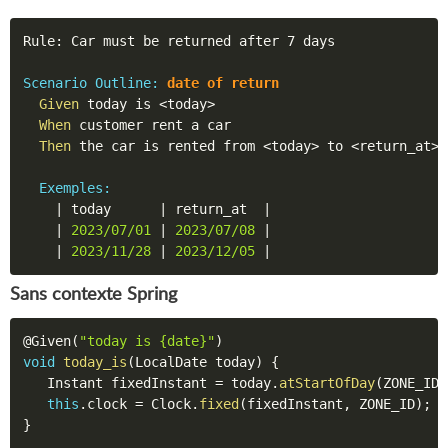
Rule: Car must be returned after 7 days

Scenario Outline:
 date of return
Given
 today is 
<today>
When
 customer rent a car

Then
 the car is rented from 
<today>
 to 
<return_at>
Exemples:
|
 today      
|
 return_at  
|
|
 2023/07/01 
|
 2023/07/08 
|
|
 2023/11/28 
|
 2023/12/05 
|
Sans contexte Spring
@Given
(
"today is {date}"
)
void
today_is
(
LocalDate today
)
{
   Instant fixedInstant 
=
 today
.
atStartOfDay
(
ZONE_ID
)
this
.
clock 
=
 Clock
.
fixed
(
fixedInstant
,
 ZONE_ID
)
;
}