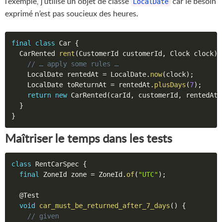
l’exemple, j’utilise un objet de classe
car le besoin
LocalDate
exprimé n’est pas soucieux des heures.
final
class
Car
{
  CarRented 
rent
(
CustomerId customerId
,
 Clock clock
)
// … apply some rules …
    LocalDate rentedAt 
=
 LocalDate
.
now
(
clock
)
;
    LocalDate toReturnAt 
=
 rentedAt
.
plusDays
(
7
)
;
return
new
CarRented
(
carId
,
 customerId
,
 rentedAt
,
}
}
Maîtriser le temps dans les tests
class
RentCarSpec
{
final
 ZoneId zone 
=
 ZoneId
.
of
(
"UTC"
)
;
@Test
void
car_must_be_returned_after_7_days
(
)
{
// given