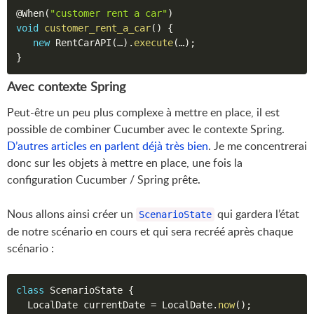
@When
(
"customer rent a car"
)
void
customer_rent_a_car
(
)
{
new
RentCarAPI
(
…
)
.
execute
(
…
)
;
}
Avec contexte Spring
Peut-être un peu plus complexe à mettre en place, il est
possible de combiner Cucumber avec le contexte Spring.
D’autres articles en parlent déjà très bien
. Je me concentrerai
donc sur les objets à mettre en place, une fois la
configuration Cucumber / Spring prête.
Nous allons ainsi créer un
qui gardera l’état
ScenarioState
de notre scénario en cours et qui sera recréé après chaque
scénario :
class
ScenarioState
{
  LocalDate currentDate 
=
 LocalDate
.
now
(
)
;