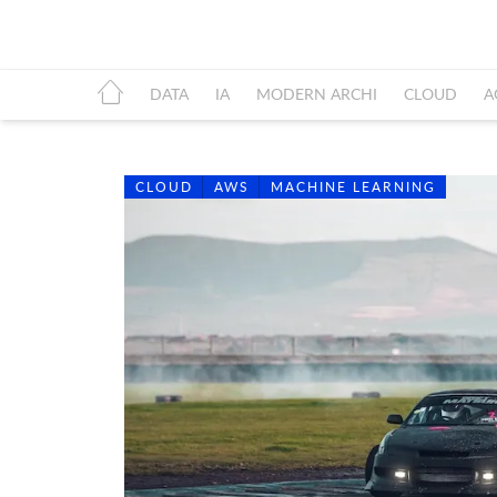
DATA
IA
MODERN ARCHI
CLOUD
A
CLOUD
AWS
MACHINE LEARNING