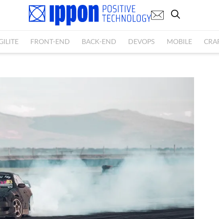
GILITE
FRONT-END
BACK-END
DEVOPS
MOBILE
CRA