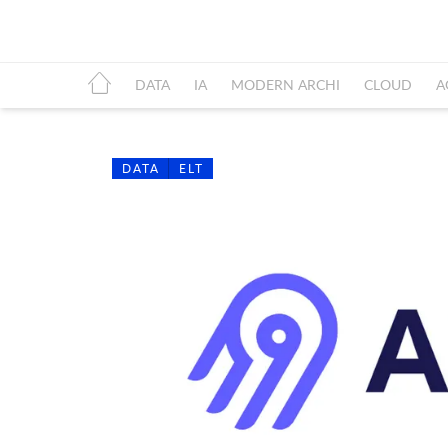
DATA
IA
MODERN ARCHI
CLOUD
A
DATA
ELT