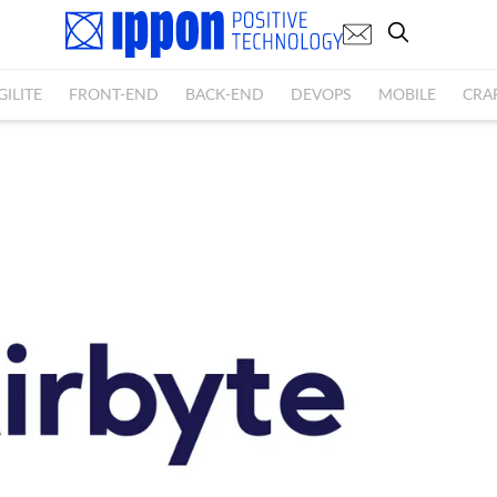
GILITE
FRONT-END
BACK-END
DEVOPS
MOBILE
CRA