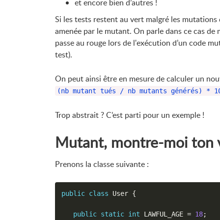
et encore bien d’autres !
Si les tests restent au vert malgré les mutations 
amenée par le mutant. On parle dans ce cas de mu
passe au rouge lors de l'exécution d’un code mut
test).
On peut ainsi être en mesure de calculer un nouv
(nb mutant tués / nb mutants générés) * 1
Trop abstrait ? C’est parti pour un exemple !
Mutant, montre-moi ton vr
Prenons la classe suivante :
public
class
User
{
public
static
int
 LAWFUL_AGE 
=
18
;