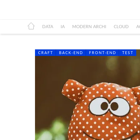
DATA
IA
MODERN ARCHI
CLOUD
A
CRAFT
BACK-END
FRONT-END
TEST