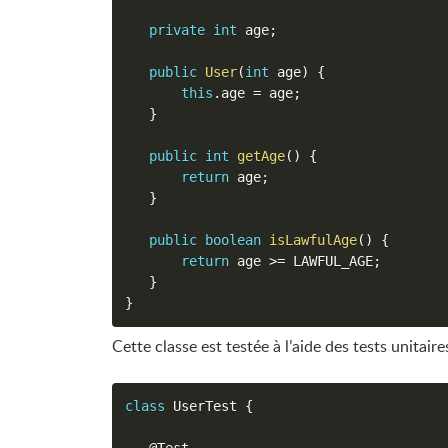
private
int
 age
;
public
User
(
int
 age
)
{
this
.
age 
=
 age
;
}
public
int
getAge
(
)
{
return
 age
;
}
public
boolean
isLawfulAge
(
)
{
return
 age 
>=
 LAWFUL_AGE
;
}
}
Cette classe est testée à l’aide des tests unitaire
class
UserTest
{
@Test