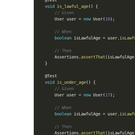
void
is_lawful_age
(
)
{
// Given
       User user 
=
new
User
(
18
)
;
// When
boolean
 isLawfulAge 
=
 user
.
isLawf
// Then
       Assertions
.
assertThat
(
isLawfulAge
}
@Test
void
is_under_age
(
)
{
// Given
       User user 
=
new
User
(
17
)
;
// When
boolean
 isLawfulAge 
=
 user
.
isLawf
// Then
       Assertions
.
assertThat
(
isLawfulAge