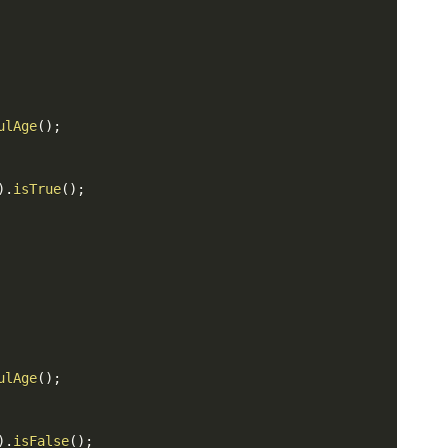
ulAge
(
)
;
)
.
isTrue
(
)
;
ulAge
(
)
;
)
.
isFalse
(
)
;