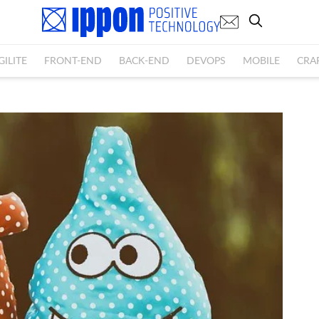
GILITE
FRONT-END
BACK-END
DEVOPS
MOBILE
CRA