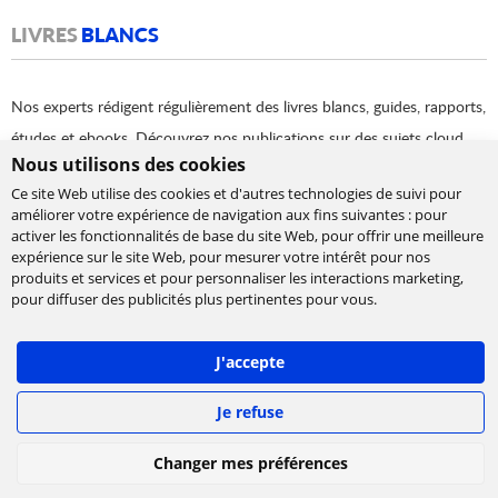
LIVRES
BLANCS
Nos experts rédigent régulièrement des livres blancs, guides, rapports,
études et ebooks. Découvrez nos publications sur des sujets cloud,
Nous utilisons des cookies
data, devOps, product management, modern architecture.. Et bien
Ce site Web utilise des cookies et d'autres technologies de suivi pour
d’autres encore !
améliorer votre expérience de navigation aux fins suivantes :
pour
activer les fonctionnalités de base du site Web
,
pour offrir une meilleure
expérience sur le site Web
,
pour mesurer votre intérêt pour nos
produits et services et pour personnaliser les interactions marketing
,
DÉCOUVRIR LES LIVRES BLANCS
pour diffuser des publicités plus pertinentes pour vous
.
POST
RÉCENTS
J'accepte
Je refuse
REX: DevLille 2026
29 juil. 2026
Changer mes préférences