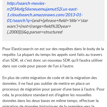
http://search-movies-
rr2f34ofg56xneuemujamut52i.us-east-
1.cloudsearch.amazonaws.com/2013-01-
01/search?q=
(and+(phrase+field='title'+'star
wars')+(not+(range+field%3Dyear+
{,2000})))&q.parser=structured
Pour Elasticsearch on est sur des requêtes dans le body de la
requête. La plupart du temps les appels sont faits au travers
d'un SDK, et c'est donc un nouveau SDK qu'il faudra utiliser
dans son code pour passer de l'un à l'autre.
En plus de cette migration de code et de la migration des
données, il ne faut pas oublier de mettre en place un
processus de migration pour passer d’une base à l’autre. Pour
cela, la procédure standard est d’ingérer les nouvelles
données dans les deux bases en même temps, effectuer la
migration de données historiques de la première vers la