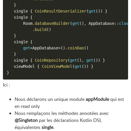
}
   single 
{
CoinResultDeserializer
(
get
(
)
)
}
   single 
{
       Room
.
databaseBuilder
(
get
(
)
,
 AppDatabase
::
class
.
build
(
)
}
   single 
{
get
<
AppDatabase
>
(
)
.
coinDao
(
)
}
   single 
{
CoinRepository
(
get
(
)
,
get
(
)
)
}
   viewModel 
{
CoinViewModel
(
get
(
)
)
}
}
Ici :
Nous déclarons un unique module
appModule
qui est
en read only
Nous remplaçons les méthodes annotées avec
@Singleton
par les déclarations Kotlin DSL
équivalentes
single
.