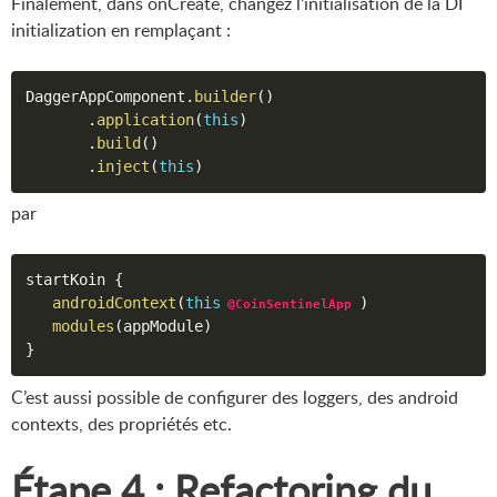
Finalement, dans onCreate, changez l’initialisation de la DI
initialization en remplaçant :
DaggerAppComponent
.
builder
(
)
.
application
(
this
)
.
build
(
)
.
inject
(
this
)
par
startKoin 
{
androidContext
(
this
)
@CoinSentinelApp
modules
(
appModule
)
}
C’est aussi possible de configurer des loggers, des android
contexts, des propriétés etc.
Étape 4 : Refactoring du