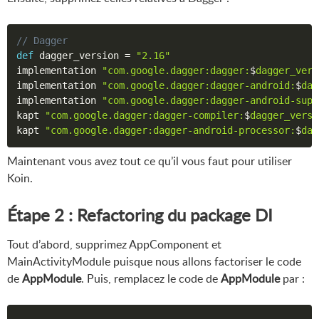
// Dagger
def
 dagger_version 
=
"2.16"
implementation 
"com.google.dagger:dagger:
$
dagger_vers
implementation 
"com.google.dagger:dagger-android:
$
dag
implementation 
"com.google.dagger:dagger-android-supp
kapt 
"com.google.dagger:dagger-compiler:
$
dagger_versi
kapt 
"com.google.dagger:dagger-android-processor:
$
dag
Maintenant vous avez tout ce qu’il vous faut pour utiliser
Koin.
Étape 2 : Refactoring du package DI
Tout d’abord, supprimez AppComponent et
MainActivityModule puisque nous allons factoriser le code
de
AppModule
. Puis, remplacez le code de
AppModule
par :