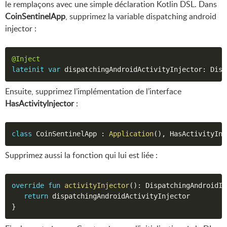
le remplaçons avec une simple déclaration Kotlin DSL. Dans
CoinSentinelApp
, supprimez la variable dispatching android
injector :
@Inject
lateinit
var
 dispatchingAndroidActivityInjector
:
 Disp
Ensuite, supprimez l’implémentation de l’interface
HasActivityInjector
:
class
 CoinSentinelApp 
:
Application
(
)
,
 HasActivityInj
Supprimez aussi la fonction qui lui est liée :
override
fun
activityInjector
(
)
:
 DispatchingAndroidIn
return
}