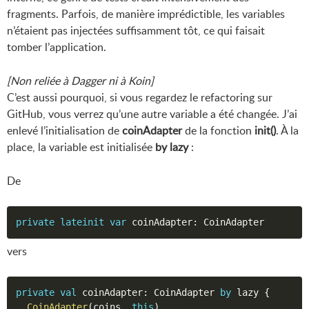
fragments. Parfois, de manière imprédictible, les variables
n’étaient pas injectées suffisamment tôt, ce qui faisait
tomber l’application.
[Non reliée à Dagger ni à Koin]
C’est aussi pourquoi, si vous regardez le refactoring sur
GitHub, vous verrez qu’une autre variable a été changée. J’ai
enlevé l’initialisation de
coinAdapter
de la fonction
init()
. À la
place, la variable est initialisée
by lazy
:
De
private
lateinit
var
 coinAdapter
:
vers
private
val
 coinAdapter
:
 CoinAdapter 
by
 lazy 
{
CoinAdapter
(
coins
,
this
)