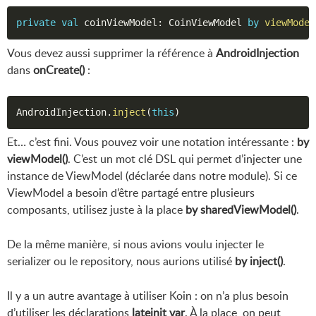
private
val
 coinViewModel
:
 CoinViewModel 
by
viewModel
Vous devez aussi supprimer la référence à
AndroidInjection
dans
onCreate()
:
AndroidInjection
.
inject
(
this
)
Et… c’est fini. Vous pouvez voir une notation intéressante :
by
viewModel()
. C’est un mot clé DSL qui permet d’injecter une
instance de ViewModel (déclarée dans notre module). Si ce
ViewModel a besoin d’être partagé entre plusieurs
composants, utilisez juste à la place
by sharedViewModel()
.
De la même manière, si nous avions voulu injecter le
serializer ou le repository, nous aurions utilisé
by inject()
.
Il y a un autre avantage à utiliser Koin : on n’a plus besoin
d’utiliser les déclarations
lateinit var
. À la place, on peut