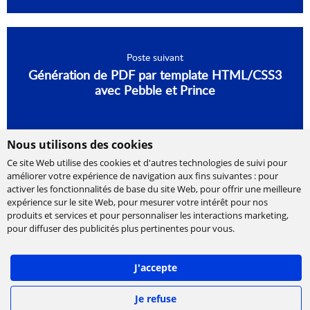
Poste suivant
Génération de PDF par template HTML/CSS3
avec Pebble et Prince
Nous utilisons des cookies
Ce site Web utilise des cookies et d'autres technologies de suivi pour
améliorer votre expérience de navigation aux fins suivantes :
pour
activer les fonctionnalités de base du site Web
,
pour offrir une meilleure
expérience sur le site Web
,
pour mesurer votre intérêt pour nos
produits et services et pour personnaliser les interactions marketing
,
Cabinet de conseil et d’expertises en
pour diffuser des publicités plus pertinentes pour vous
.
technologies, international et indépendant.
Ippon accompagne la transformation numérique
J'accepte
des entreprises, en les aidant à concevoir leur
stratégie et à déployer leur roadmap à l'échelle,
afin de délivrer rapidement la valeur attendue.
Je refuse