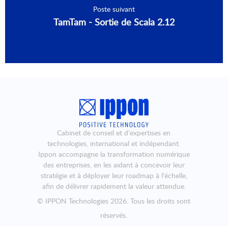
Poste suivant
TamTam - Sortie de Scala 2.12
Cabinet de conseil et d’expertises en
technologies, international et indépendant.
Ippon accompagne la transformation numérique
des entreprises, en les aidant à concevoir leur
stratégie et à déployer leur roadmap à l'échelle,
afin de délivrer rapidement la valeur attendue.
©
IPPON Technologies
2026. Tous les droits sont
réservés.