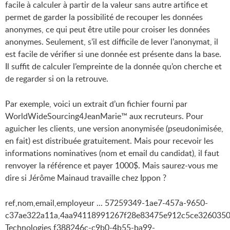
facile à calculer à partir de la valeur sans autre artifice et
permet de garder la possibilité de recouper les données
anonymes, ce qui peut être utile pour croiser les données
anonymes. Seulement, s’il est difficile de lever l’anonymat, il
est facile de vérifier si une donnée est présente dans la base.
Il suffit de calculer l’empreinte de la donnée qu’on cherche et
de regarder si on la retrouve.
Par exemple, voici un extrait d’un fichier fourni par
WorldWideSourcing4JeanMarie™ aux recruteurs. Pour
aguicher les clients, une version anonymisée (pseudonimisée,
en fait) est distribuée gratuitement. Mais pour recevoir les
informations nominatives (nom et email du candidat), il faut
renvoyer la référence et payer 1000$. Mais saurez-vous me
dire si Jérôme Mainaud travaille chez Ippon ?
ref,nom,email,employeur ... 57259349-1ae7-457a-9650-
c37ae322a11a,4aa94118991267f28e83475e912c5ce3260350
Technologies f388246c-c9b0-4b55-ba99-