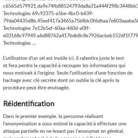
c6565d579921,da9e74fb88524793da8a31a444f298c3448bb3
Technologies 69c92375-a5be-4bc0-b639-
79da04435d8b,45eef417a3465a75b8dc0f6dbaa7e603aaaba5
Technologies 7e12b5ef-60aa-460d-a0ff-
e03168c97949,a6d88762a417bdb8c8e7926acbab152df1f779
Technologies ...
L’utilisation d’un sel est inutile ici, il ralentira juste le test
et fera perdre la capacité à recouper les informations qui
nous motivait à l’origine. Seule l’utilisation d’une fonction de
hachage avec clé secrète dont on oublie la clé après la
procédure peut être envisagée.
Réidentification
Dans le premier exemple, la personne réalisant
l’anonymisation a sous-estimé la capacité à effectuer une
attaque partielle en ne levant pas l’anonymat en général,