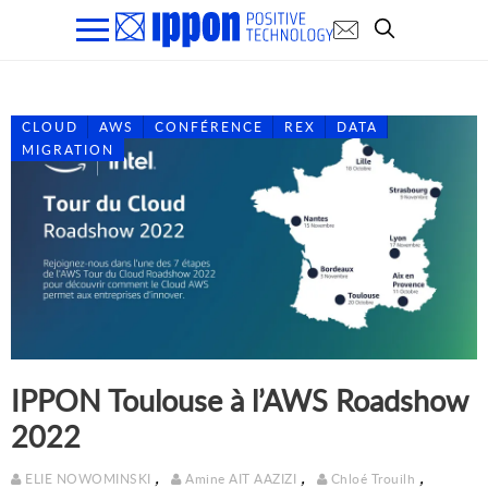
CLOUD
AWS
CONFÉRENCE
REX
DATA
MIGRATION
IPPON Toulouse à l’AWS Roadshow
2022
,
,
,
ELIE NOWOMINSKI
Amine AIT AAZIZI
Chloé Trouilh