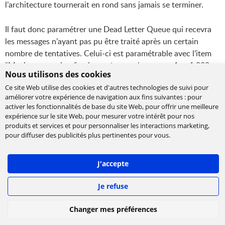
l’architecture tournerait en rond sans jamais se terminer.
Il faut donc paramétrer une Dead Letter Queue qui recevra
les messages n’ayant pas pu être traité après un certain
nombre de tentatives. Celui-ci est paramétrable avec l’item
“Maximum receives” qui prend une valeur entre 1 et 1 000.
Nous utilisons des cookies
Ce site Web utilise des cookies et d'autres technologies de suivi pour
Lorsqu’un message est lu, celui-ci devient invisible pendant
améliorer votre expérience de navigation aux fins suivantes :
pour
un certain temps avant de réapparaître. Les
activer les fonctionnalités de base du site Web
,
pour offrir une meilleure
recommandations d’AWS sur le sujet sont assez larges, elles
expérience sur le site Web
,
pour mesurer votre intérêt pour nos
stipulent que le temps d’invisibilité d’un message doit être
produits et services et pour personnaliser les interactions marketing
,
pour diffuser des publicités plus pertinentes pour vous
.
supérieur à 3x le timeout d’une Lambda pour éviter qu’un
message soit consommé par une lambda plusieurs fois.
J'accepte
Adaptation de l’architecture pour des
Je refuse
calculs plus long
Changer mes préférences
Dans le cas où le besoin nécessite de longs traitements
supérieurs à 10 mins alors l’architecture peut être adaptée en