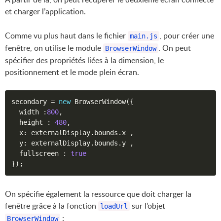
et charger l’application.
Comme vu plus haut dans le fichier
, pour créer une
main.js
fenêtre, on utilise le module
. On peut
BrowserWindow
spécifier des propriétés liées à la dimension, le
positionnement et le mode plein écran.
secondary 
=
new
BrowserWindow
(
{
  width 
:
800
,
  height 
:
480
,
  x
:
 externalDisplay
.
bounds
.
x 
,
  y
:
 externalDisplay
.
bounds
.
y 
,
  fullscreen 
:
true
}
)
;
On spécifie également la ressource que doit charger la
fenêtre grâce à la fonction
sur l’objet
loadUrl
:
BrowserWindow