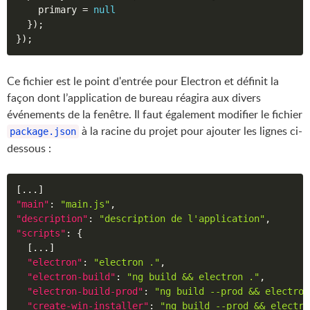
    primary 
=
null
}
)
;
}
)
;
Ce fichier est le point d'entrée pour Electron et définit la
façon dont l’application de bureau réagira aux divers
événements de la fenêtre. Il faut également modifier le fichier
à la racine du projet pour ajouter les lignes ci-
package.json
dessous :
[
...
]
"main"
:
"main.js"
,
"description"
:
"description de l'application"
,
"scripts"
:
{
[
...
]
"electron"
:
"electron ."
,
"electron-build"
:
"ng build && electron ."
,
"electron-build-prod"
:
"ng build --prod && electron
"create-win-installer"
:
"ng build --prod && electro