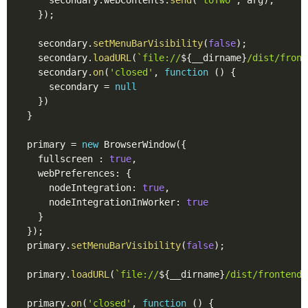
      secondary
.
webContents
.
send
(
'toTwo'
,
 arg
)
;
}
)
;
    secondary
.
setMenuBarVisibility
(
false
)
;
    secondary
.
loadURL
(
`file://
${
__dirname
}
/dist/front
    secondary
.
on
(
'closed'
,
function
(
)
{
      secondary 
=
null
}
)
}
  primary 
=
new
BrowserWindow
(
{
    fullscreen 
:
true
,
    webPreferences
:
{
      nodeIntegration
:
true
,
      nodeIntegrationInWorker
:
true
}
}
)
;
  primary
.
setMenuBarVisibility
(
false
)
;
  primary
.
loadURL
(
`file://
${
__dirname
}
/dist/frontend/
  primary
.
on
(
'closed'
,
function
(
)
{