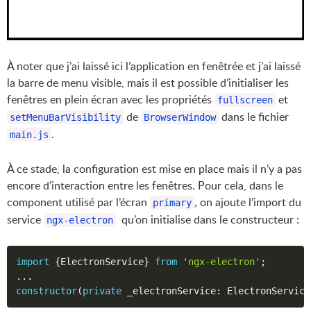
À noter que j’ai laissé ici l’application en fenêtrée et j’ai laissé
la barre de menu visible, mais il est possible d’initialiser les
fenêtres en plein écran avec les propriétés
et
fullscreen
de
dans le fichier
setMenuBarVisibility
BrowserWindow
.
main.js
À ce stade, la configuration est mise en place mais il n’y a pas
encore d’interaction entre les fenêtres. Pour cela, dans le
component utilisé par l’écran
,
on ajoute l’import du
primary
service
qu’on initialise dans le constructeur :
ngx-electron
import
{
ElectronService
}
from
'ngx-electron'
;
...
constructor
(
private
 _electronService
:
 ElectronService