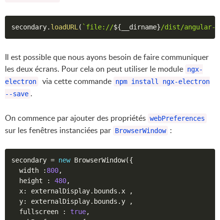
secondary
.
loadURL
(
`file://
${
__dirname
}
/dist/angular-e
Il est possible que nous ayons besoin de faire communiquer
les deux écrans. Pour cela on peut utiliser le module
ngx-
via cette commande
electron
npm install ngx-electron
.
--save
On commence par ajouter des propriétés
webPreferences
sur les fenêtres instanciées par
:
BrowserWindow
secondary 
=
new
BrowserWindow
(
{
  width 
:
800
,
  height 
:
480
,
  x
:
 externalDisplay
.
bounds
.
x 
,
  y
:
 externalDisplay
.
bounds
.
y 
,
  fullscreen 
:
true
,