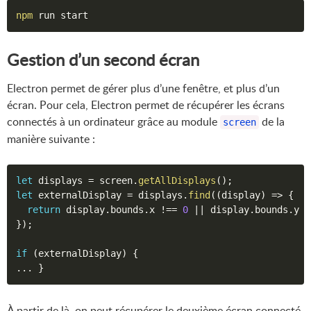
npm
 run start
Gestion d’un second écran
Electron permet de gérer plus d’une fenêtre, et plus d’un
écran. Pour cela, Electron permet de récupérer les écrans
connectés à un ordinateur grâce au module
de la
screen
manière suivante :
let
 displays 
=
 screen
.
getAllDisplays
(
)
;
let
 externalDisplay 
=
 displays
.
find
(
(
display
)
=>
{
return
 display
.
bounds
.
x 
!==
0
||
 display
.
bounds
.
y 
!
}
)
;
if
(
externalDisplay
)
{
...
}
À partir de là, on peut récupérer le deuxième écran connecté