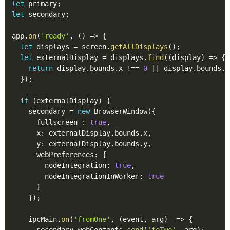
let
 primary
;
let
 secondary
;
app
.
on
(
'ready'
,
(
)
=>
{
let
 displays 
=
 screen
.
getAllDisplays
(
)
;
let
 externalDisplay 
=
 displays
.
find
(
(
display
)
=>
{
return
 display
.
bounds
.
x 
!==
0
||
 display
.
bounds
.
y
}
)
;
if
(
externalDisplay
)
{
    secondary 
=
new
BrowserWindow
(
{
      fullscreen 
:
true
,
      x
:
 externalDisplay
.
bounds
.
x
,
      y
:
 externalDisplay
.
bounds
.
y
,
      webPreferences
:
{
        nodeIntegration
:
true
,
        nodeIntegrationInWorker
:
true
}
}
)
;
    ipcMain
.
on
(
'fromOne'
,
(
event
,
 arg
)
=>
{