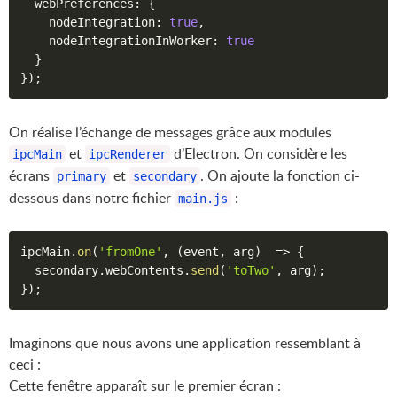
  webPreferences
:
{
    nodeIntegration
:
true
,
    nodeIntegrationInWorker
:
true
}
}
)
;
On réalise l’échange de messages grâce aux modules
et
d’Electron. On considère les
ipcMain
ipcRenderer
écrans
et
. On ajoute la fonction ci-
primary
secondary
dessous dans notre fichier
:
main.js
ipcMain
.
on
(
'fromOne'
,
(
event
,
 arg
)
=>
{
  secondary
.
webContents
.
send
(
'toTwo'
,
 arg
)
;
}
)
;
Imaginons que nous avons une application ressemblant à
ceci :
Cette fenêtre apparaît sur le premier écran :