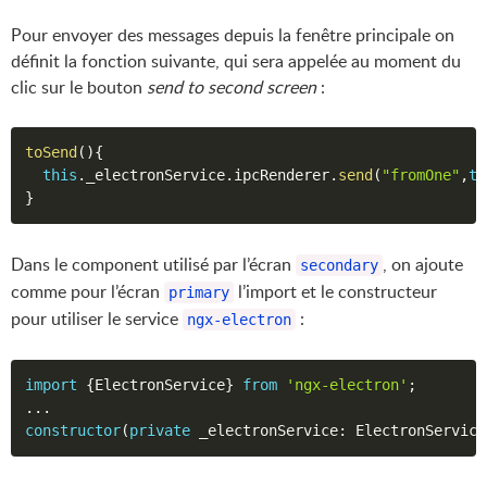
Pour envoyer des messages depuis la fenêtre principale on
définit la fonction suivante, qui sera appelée au moment du
clic sur le bouton
send to second screen
:
toSend
(
)
{
this
.
_electronService
.
ipcRenderer
.
send
(
"fromOne"
,
th
}
Dans le component utilisé par l’écran
, on ajoute
secondary
comme pour l’écran
l’import et le constructeur
primary
pour utiliser le service
:
ngx-electron
import
{
ElectronService
}
from
'ngx-electron'
;
...
constructor
(
private
 _electronService
:
 ElectronService