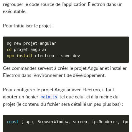
regrouper le code source de l'application Electron dans un
exécutable.
Pour Initialiser le projet :
cd
npm
install
 electron --save-dev
Ces commandes servent à créer le projet Angular et installer
Electron dans l’environnement de développement.
Pour configurer le projet Angular avec Electron, il faut
ajouter un fichier
tel que celui-ci à la racine du
main.js
projet (le contenu du fichier sera détaillé un peu plus bas) :
const
{
 app
,
 BrowserWindow
,
 screen
,
 ipcRenderer
,
 ipcM