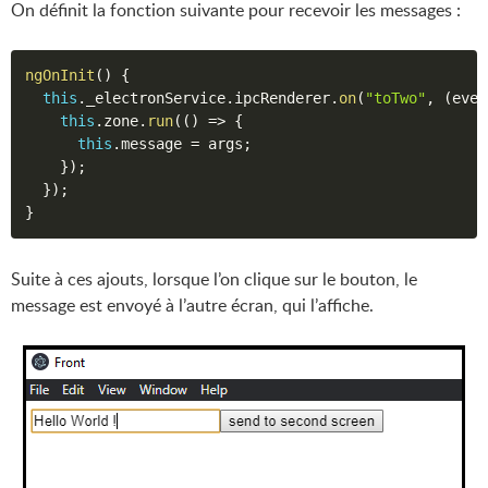
On définit la fonction suivante pour recevoir les messages :
ngOnInit
(
)
{
this
.
_electronService
.
ipcRenderer
.
on
(
"toTwo"
,
(
even
this
.
zone
.
run
(
(
)
=>
{
this
.
message 
=
 args
;
}
)
;
}
)
;
}
Suite à ces ajouts, lorsque l’on clique sur le bouton, le
message est envoyé à l’autre écran, qui l’affiche.