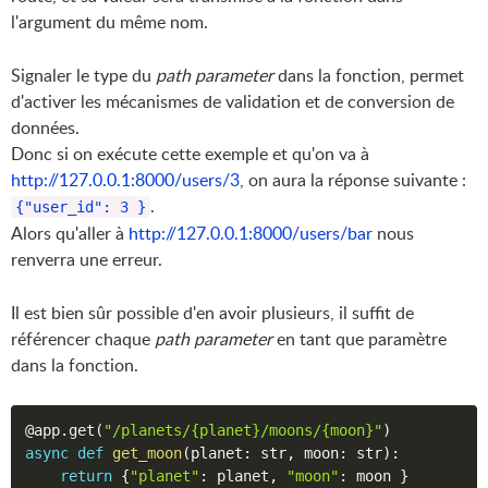
l'argument du même nom.
Signaler le type du
path parameter
dans la fonction, permet
d'activer les mécanismes de validation et de conversion de
données.
Donc si on exécute cette exemple et qu'on va à
http://127.0.0.1:8000/users/3
, on aura la réponse suivante :
.
{"user_id": 3 }
Alors qu'aller à
http://127.0.0.1:8000/users/bar
nous
renverra une erreur.
Il est bien sûr possible d'en avoir plusieurs, il suffit de
référencer chaque
path parameter
en tant que paramètre
dans la fonction.
@app
.
get
(
"/planets/{planet}/moons/{moon}"
)
async
def
get_moon
(
planet
:
 str
,
 moon
:
 str
)
:
return
{
"planet"
:
 planet
,
"moon"
:
 moon 
}