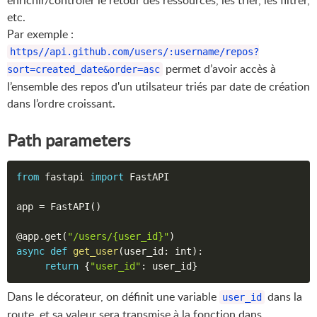
enrichir/contrôler le retour des ressources, les trier, les filtrer,
etc.
Par exemple :
https//api.github.com/users/:username/repos?
permet d’avoir accès à
sort=created_date&order=asc
l’ensemble des repos d'un utilsateur triés par date de création
dans l’ordre croissant.
Path parameters
from
 fastapi 
import
 FastAPI

app 
=
 FastAPI
(
)
@app
.
get
(
"/users/{user_id}"
)
async
def
get_user
(
user_id
:
 int
)
:
return
{
"user_id"
:
 user_id
}
Dans le décorateur, on définit une variable
dans la
user_id
route, et sa valeur sera transmise à la fonction dans