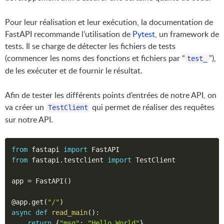
Pour leur réalisation et leur exécution, la documentation de
FastAPI recommande l’utilisation de
Pytest
, un framework de
tests. Il se charge de détecter les fichiers de tests
(commencer les noms des fonctions et fichiers par “
”),
test_
de les exécuter et de fournir le résultat.
Afin de tester les différents points d’entrées de notre API, on
va créer un
qui permet de réaliser des requêtes
TestClient
sur notre API.
from
 fastapi 
import
from
 fastapi
.
testclient 
import
 TestClient

app 
=
 FastAPI
(
)
@app
.
get
(
"/"
)
async
def
read_main
(
)
:
return
{
"msg"
:
"Hello World"
}