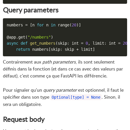
Query parameters
numbers 
=
[
n 
for
 n 
in
 range
(
20
)
]
@app
.
get
(
"/numbers"
)
async
def
get_numbers
(
skip
:
 int 
=
0
,
 limit
:
 int 
=
20
)
return
 numbers
[
skip
:
 skip 
+
 limit
]
Contrairement aux
path parameters
, ils sont seulement
définis dans la fonction (et dans ce cas avec des valeurs par
défaut), c'est comme ça que FastAPI les différencie.
Pour signaler qu'un
query parameter
est optionnel, il faut le
spécifier dans son type
. Sinon, il
Optional[type] = None
sera un obligatoire.
Request body