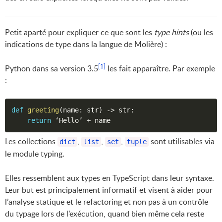
Petit aparté pour expliquer ce que sont les
type hints
(ou les
indications de type dans la langue de Molière) :
[1]
Python dans sa version 3.5
les fait apparaître. Par exemple
:
def
greeting
(
name
:
 str
)
-
>
 str
:
return
 ‘Hello’ 
+
Les collections
,
,
,
sont utilisables via
dict
list
set
tuple
le module typing.
Elles ressemblent aux types en TypeScript dans leur syntaxe.
Leur but est principalement informatif et visent à aider pour
l’analyse statique et le refactoring et non pas à un contrôle
du typage lors de l’exécution, quand bien même cela reste