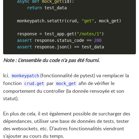
async
def
mock_get
(
id
)
:
return
 test_data

    monkeypatch
.
setattr
(
crud
,
"get"
,
 mock_get
)
    response 
=
 test_app
.
get
(
"/notes/1"
)
assert
 response
.
status_code 
==
200
assert
 response
.
json
(
)
==
Note : L'ensemble du code n'a pas été fourni.
Ici,
(fonctionnalité de pytest) va remplacer la
monkeypatch
fonction
par
afin de vérifier le
crud.get
mock_get
comportement du controller (la donnée renvoyée et son
statut).
En plus de cela, il est également possible de surcharger des
dépendances, utiliser une base de données de tests, tester
des websockets, etc. D’autres fonctionnalités viendront
s’ajouter au cours du temps.