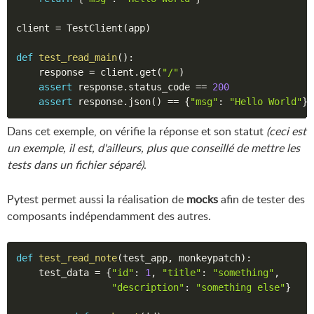
client 
=
 TestClient
(
app
)
def
test_read_main
(
)
:
    response 
=
 client
.
get
(
"/"
)
assert
 response
.
status_code 
==
200
assert
 response
.
json
(
)
==
{
"msg"
:
"Hello World"
}
Dans cet exemple, on vérifie la réponse et son statut
(ceci est
un exemple, il est, d'ailleurs, plus que conseillé de mettre les
tests dans un fichier séparé)
.
Pytest permet aussi la réalisation de
mocks
afin de tester des
composants indépendamment des autres.
def
test_read_note
(
test_app
,
 monkeypatch
)
:
    test_data 
=
{
"id"
:
1
,
"title"
:
"something"
,
"description"
:
"something else"
}