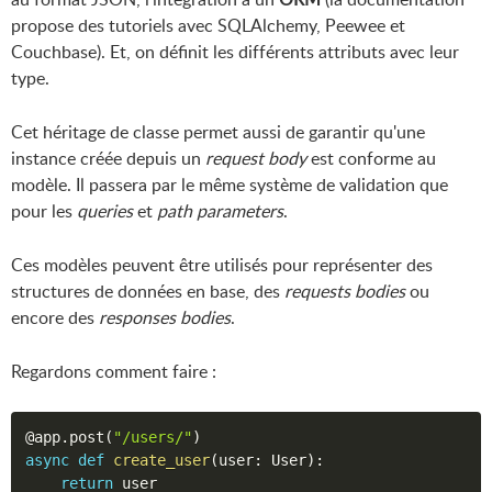
propose des tutoriels avec SQLAlchemy, Peewee et
Couchbase). Et, on définit les différents attributs avec leur
type.
Cet héritage de classe permet aussi de garantir qu'une
instance créée depuis un
request body
est conforme au
modèle. Il passera par le même système de validation que
pour les
queries
et
path parameters
.
Ces modèles peuvent être utilisés pour représenter des
structures de données en base, des
requests bodies
ou
encore des
responses bodies
.
Regardons comment faire :
@app
.
post
(
"/users/"
)
async
def
create_user
(
user
:
 User
)
:
return