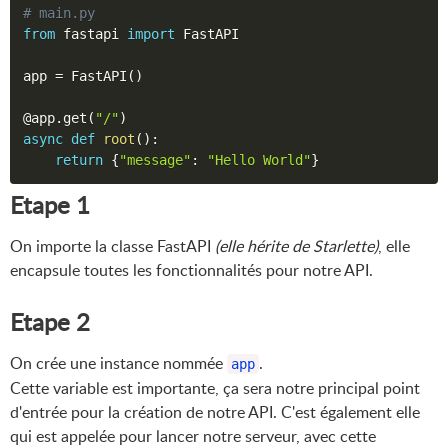
# main.py
from
 fastapi 
import
 FastAPI

app 
=
 FastAPI
(
)
@app
.
get
(
"/"
)
async
def
root
(
)
:
return
{
"message"
:
"Hello World"
}
Etape 1
On importe la classe FastAPI
(elle hérite de Starlette)
, elle
encapsule toutes les fonctionnalités pour notre API.
Etape 2
On crée une instance nommée
.
app
Cette variable est importante, ça sera notre principal point
d'entrée pour la création de notre API. C'est également elle
qui est appelée pour lancer notre serveur, avec cette