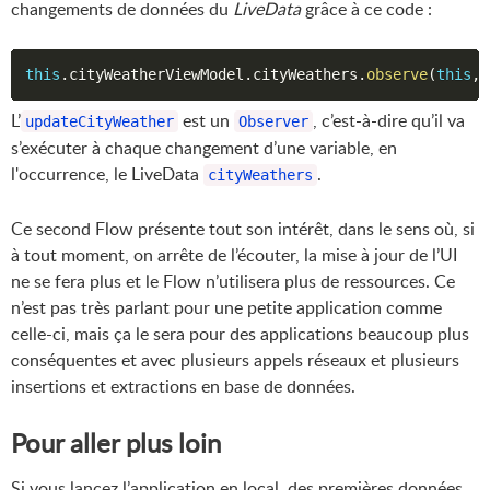
changements de données du
LiveData
grâce à ce code :
this
.
cityWeatherViewModel
.
cityWeathers
.
observe
(
this
,
L’
est un
, c’est-à-dire qu’il va
updateCityWeather
Observer
s’exécuter à chaque changement d’une variable, en
l'occurrence, le LiveData
.
cityWeathers
Ce second Flow présente tout son intérêt, dans le sens où, si
à tout moment, on arrête de l’écouter, la mise à jour de l’UI
ne se fera plus et le Flow n’utilisera plus de ressources. Ce
n’est pas très parlant pour une petite application comme
celle-ci, mais ça le sera pour des applications beaucoup plus
conséquentes et avec plusieurs appels réseaux et plusieurs
insertions et extractions en base de données.
Pour aller plus loin
Si vous lancez l’application en local, des premières données