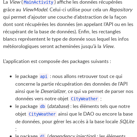
La
View
(
) affiche les données récupérées
MainActivity
grâce au
ViewModel
. Celui-ci utilise pour cela un
Repository
qui permet d’ajouter une couche d’abstraction de la façon
dont sont récupérées les données (en appelant l’API ou en les
récupérant de la base de données). Enfin, les rectangles
blancs représentent le type de donnée sous lequel les infos
météorologiques seront acheminées jusqu’à la
View
.
L’application est composée des packages suivants :
le package
: nous allons retrouver tout ce qui
api
concerne la partie récupération des données de l’API
ainsi que le
Deserializer
, ce qui va permet de parser nos
données vers notre objet
;
CityWeather
le package
(
database
) : les éléments tels que notre
db
objet
ainsi que le DAO ou encore la base
CityWeather
de données, pour gérer les accès à la base locale
SQLite
;
le package
(
dependency
injection
) : les éléments
di