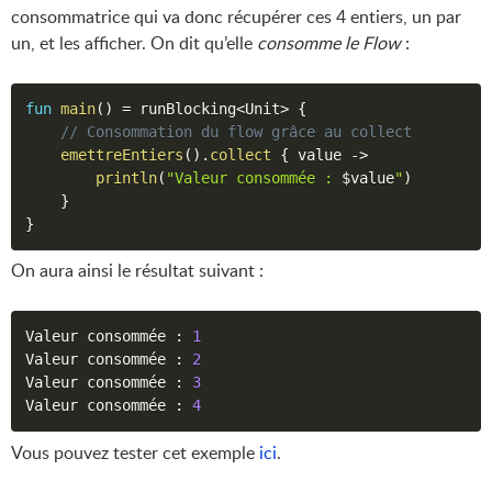
consommatrice qui va donc récupérer ces 4 entiers, un par
un, et les afficher. On dit qu’elle
consomme le Flow
:
fun
main
(
)
=
 runBlocking
<
Unit
>
{
// Consommation du flow grâce au collect
emettreEntiers
(
)
.
collect
{
 value 
->
println
(
"Valeur consommée : 
$value
"
)
}
}
On aura ainsi le résultat suivant :
Valeur consommée 
:
1
Valeur consommée 
:
2
Valeur consommée 
:
3
Valeur consommée 
:
4
Vous pouvez tester cet exemple
ici
.