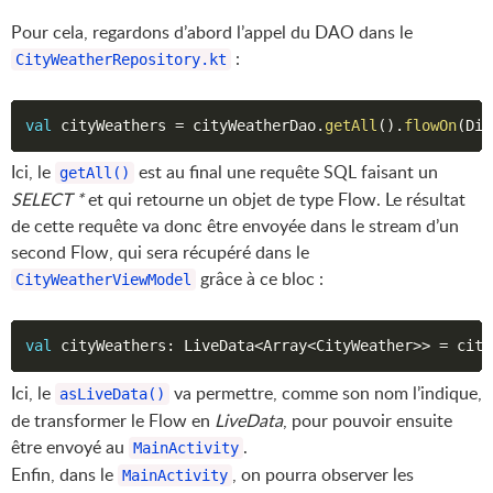
Pour cela, regardons d’abord l’appel du DAO dans le
:
CityWeatherRepository.kt
val
 cityWeathers 
=
 cityWeatherDao
.
getAll
(
)
.
flowOn
(
Dis
Ici, le
est au final une requête SQL faisant un
getAll()
SELECT *
et qui retourne un objet de type Flow. Le résultat
de cette requête va donc être envoyée dans le stream d’un
second Flow, qui sera récupéré dans le
grâce à ce bloc :
CityWeatherViewModel
val
 cityWeathers
:
 LiveData
<
Array
<
CityWeather
>
>
=
 city
Ici, le
va permettre, comme son nom l’indique,
asLiveData()
de transformer le Flow en
LiveData
, pour pouvoir ensuite
être envoyé au
.
MainActivity
Enfin, dans le
, on pourra observer les
MainActivity