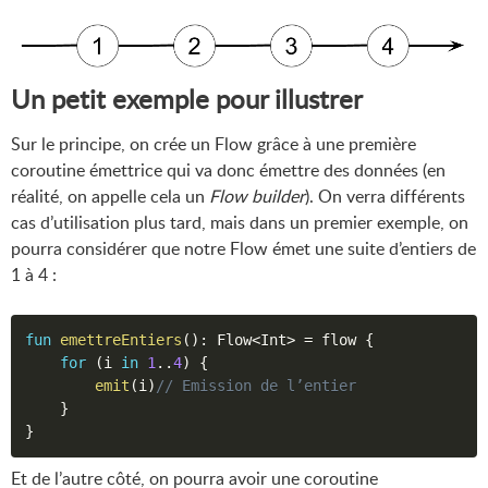
Un petit exemple pour illustrer
Sur le principe, on crée un Flow grâce à une première
coroutine émettrice qui va donc émettre des données (en
réalité, on appelle cela un
Flow builder
). On verra différents
cas d’utilisation plus tard, mais dans un premier exemple, on
pourra considérer que notre Flow émet une suite d’entiers de
1 à 4 :
fun
emettreEntiers
(
)
:
 Flow
<
Int
>
=
 flow 
{
for
(
i 
in
1
..
4
)
{
emit
(
i
)
// Emission de l’entier
}
}
Et de l’autre côté, on pourra avoir une coroutine