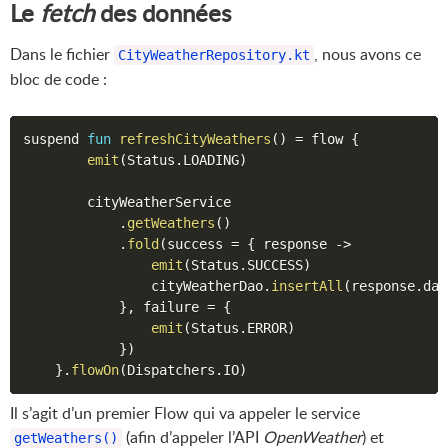
Le
fetch
des données
Dans le fichier
, nous avons ce
CityWeatherRepository.kt
bloc de code :
suspend 
fun
refreshCityWeathers
(
)
=
 flow 
{
emit
(
Status
.
LOADING
)
        cityWeatherService

.
getWeathers
(
)
.
fold
(
success 
=
{
 response 
->
emit
(
Status
.
SUCCESS
)
                cityWeatherDao
.
insertAll
(
response
.
dat
}
,
 failure 
=
{
emit
(
Status
.
ERROR
)
}
)
}
.
flowOn
(
Dispatchers
.
IO
)
Il s’agit d’un premier Flow qui va appeler le service
(afin d’appeler l’API
OpenWeather
) et
getWeathers()