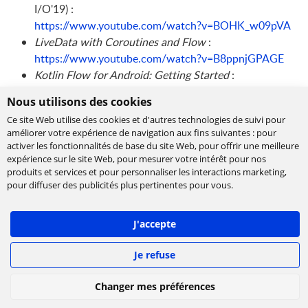
I/O'19) :
https://www.youtube.com/watch?v=BOHK_w09pVA
LiveData with Coroutines and Flow
:
https://www.youtube.com/watch?v=B8ppnjGPAGE
Kotlin Flow for Android: Getting Started
:
https://www.raywenderlich.com/9799571-kotlin-flow-
Nous utilisons des cookies
for-android-getting-started
Ce site Web utilise des cookies et d'autres technologies de suivi pour
La documentation sur les coroutines :
améliorer votre expérience de navigation aux fins suivantes :
pour
https://developer.android.com/kotlin/coroutines
activer les fonctionnalités de base du site Web
,
pour offrir une meilleure
La documentation sur
Flow
:
expérience sur le site Web
,
pour mesurer votre intérêt pour nos
produits et services et pour personnaliser les interactions marketing
,
https://kotlin.github.io/kotlinx.coroutines/kotlinx-
pour diffuser des publicités plus pertinentes pour vous
.
coroutines-core/kotlinx.coroutines.flow/-flow/
La documentation sur
flowOn
:
https://kotlin.github.io/kotlinx.coroutines/kotlinx-
J'accepte
coroutines-core/kotlinx.coroutines.flow/flow-on.html
Je refuse
Un très grand merci à
Thomas BOUTIN
pour sa participation
au développement de l’appli !
Changer mes préférences