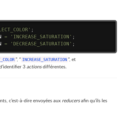
LECT_COLOR'
;
N 
=
'INCREASE_SATURATION'
;
N 
=
'DECREASE_SATURATION'
;
”, “
”, et
T_COLOR
INCREASE_SATURATION
d’identifier 3
actions
différentes.
nts, c’est-à-dire envoyées aux
reducers
afin qu’ils les