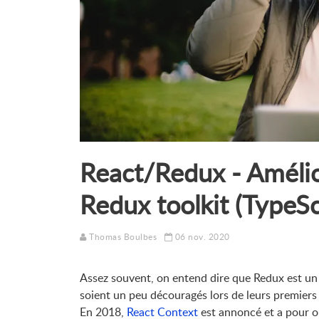
React/Redux - Amélio
Redux toolkit (TypeSc
Thomas Boulbes
06 nov. 2020
Assez souvent, on entend dire que Redux est un ou
soient un peu découragés lors de leurs premiers
En 2018,
React Context
est annoncé et a pour ob