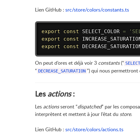
Lien GitHub :
src/store/colors/constants.ts
export
const
 SELECT_COLOR 
=
'SE
export
const
 INCREASE_SATURATIO
export
const
 DECREASE_SATURATIO
On peut d’ores et déjà voir 3
constants
(“
SELEC
“
”) qui nous permettront 
DECREASE_SATURATION
Les
actions
:
Les
actions
seront “
dispatched
” par les composa
interprètent et mettent à jour l’état du
store
.
Lien GitHub :
src/store/colors/actions.ts