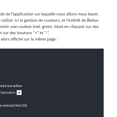
de l’application sur laquelle nous allons nous baser,
lisé, ici la gestion de couleurs, et l’intérêt de Redux.
oisir une couleur (red, green, blue) en cliquant sur des
 sur des boutons “+” et “-”.
lors affiché sur la même page :