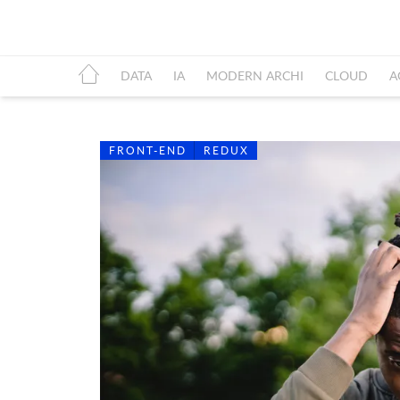
DATA
IA
MODERN ARCHI
CLOUD
A
FRONT-END
REDUX