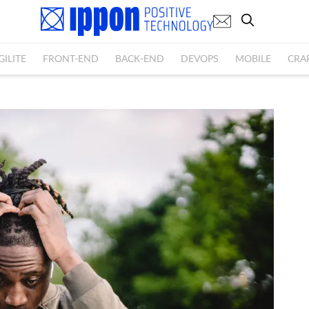
GILITE
FRONT-END
BACK-END
DEVOPS
MOBILE
CRA